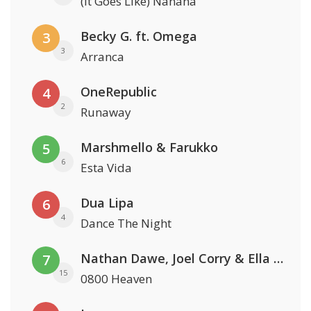
(It Goes Like) Nanana
Becky G. ft. Omega
3
3
Arranca
OneRepublic
4
2
Runaway
Marshmello & Farukko
5
6
Esta Vida
Dua Lipa
6
4
Dance The Night
Nathan Dawe, Joel Corry & Ella Henderson
7
15
0800 Heaven