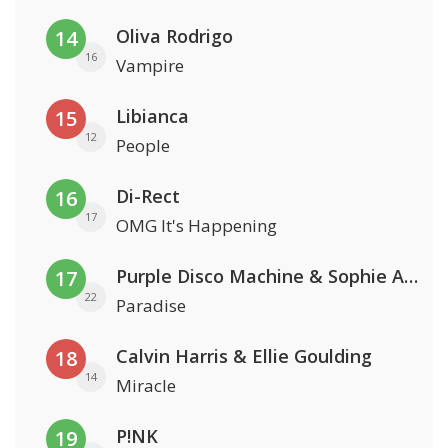
Oliva Rodrigo
14
16
Vampire
Libianca
15
12
People
Di-Rect
16
17
OMG It's Happening
Purple Disco Machine & Sophie And The Giants
17
22
Paradise
Calvin Harris & Ellie Goulding
18
14
Miracle
P!NK
19