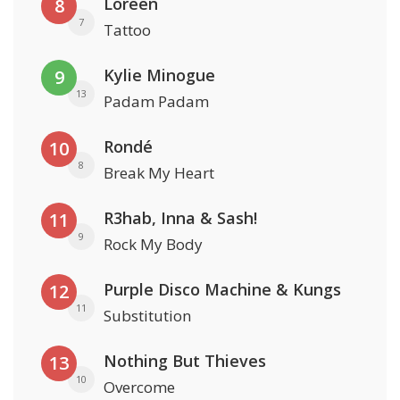
Loreen
8
7
Tattoo
Kylie Minogue
9
13
Padam Padam
Rondé
10
8
Break My Heart
R3hab, Inna & Sash!
11
9
Rock My Body
Purple Disco Machine & Kungs
12
11
Substitution
Nothing But Thieves
13
10
Overcome