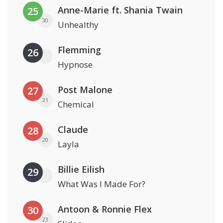
Anne-Marie ft. Shania Twain
25
30
Unhealthy
Flemming
26
Hypnose
Post Malone
27
21
Chemical
Claude
28
20
Layla
Billie Eilish
29
What Was I Made For?
Antoon & Ronnie Flex
30
23