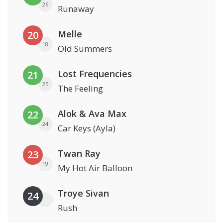
26
Runaway
Melle
20
18
Old Summers
Lost Frequencies
21
25
The Feeling
Alok & Ava Max
22
24
Car Keys (Ayla)
Twan Ray
23
19
My Hot Air Balloon
Troye Sivan
24
Rush