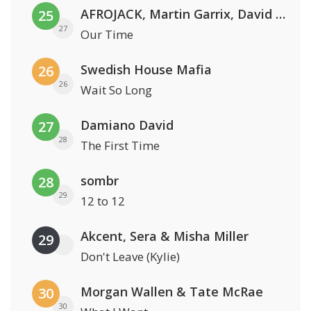
AFROJACK, Martin Garrix, David Guetta & Amél
25
27
Our Time
Swedish House Mafia
26
26
Wait So Long
Damiano David
27
28
The First Time
sombr
28
29
12 to 12
Akcent, Sera & Misha Miller
29
Don't Leave (Kylie)
Morgan Wallen & Tate McRae
30
30