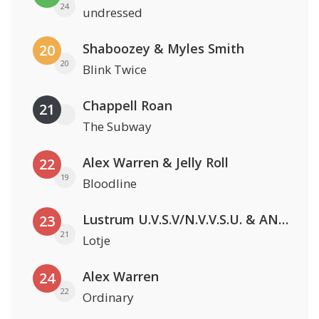
24
undressed
Shaboozey & Myles Smith
20
20
Blink Twice
Chappell Roan
21
The Subway
Alex Warren & Jelly Roll
22
19
Bloodline
Lustrum U.V.S.V/N.V.V.S.U. & ANNO ONS & Jopke van Dobbenburgh & Roeland Beelen
23
21
Lotje
Alex Warren
24
22
Ordinary