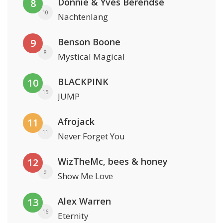
Donnie & Yves Berendse
8
10
Nachtenlang
Benson Boone
9
8
Mystical Magical
BLACKPINK
10
15
JUMP
Afrojack
11
11
Never Forget You
WizTheMc, bees & honey
12
9
Show Me Love
Alex Warren
13
16
Eternity