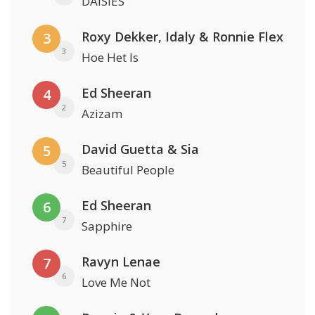
DAISIES
Roxy Dekker, Idaly & Ronnie Flex
3
3
Hoe Het Is
Ed Sheeran
4
2
Azizam
David Guetta & Sia
5
5
Beautiful People
Ed Sheeran
6
7
Sapphire
Ravyn Lenae
7
6
Love Me Not