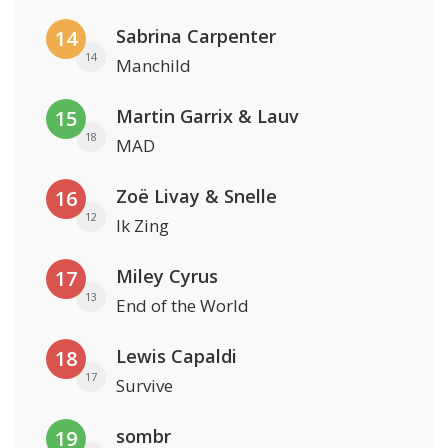
Sabrina Carpenter
14
14
Manchild
Martin Garrix & Lauv
15
18
MAD
Zoë Livay & Snelle
16
12
Ik Zing
Miley Cyrus
17
13
End of the World
Lewis Capaldi
18
17
Survive
sombr
19