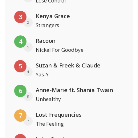
Lose Control
Kenya Grace
3
2
Strangers
Racoon
4
5
Nickel For Goodbye
Suzan & Freek & Claude
5
4
Yas-Y
Anne-Marie ft. Shania Twain
6
8
Unhealthy
Lost Frequencies
7
7
The Feeling