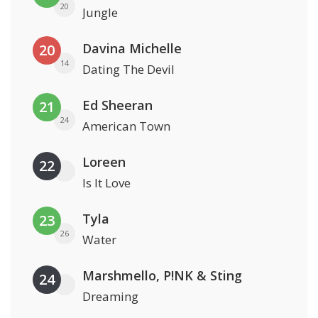
20
Jungle
Davina Michelle
20
14
Dating The Devil
Ed Sheeran
21
24
American Town
Loreen
22
Is It Love
Tyla
23
26
Water
Marshmello, P!NK & Sting
24
Dreaming