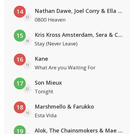
Nathan Dawe, Joel Corry & Ella Henderson
14
12
0800 Heaven
Kris Kross Amsterdam, Sera & Conor Maynard
15
18
Stay (Never Leave)
Kane
16
13
What Are you Waiting For
Son Mieux
17
22
Tonight
Marshmello & Farukko
18
16
Esta Vida
Alok, The Chainsmokers & Mae Stephens
19