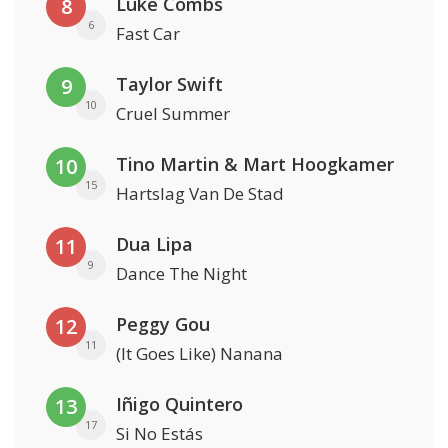
Luke Combs
8
6
Fast Car
Taylor Swift
9
10
Cruel Summer
Tino Martin & Mart Hoogkamer
10
15
Hartslag Van De Stad
Dua Lipa
11
9
Dance The Night
Peggy Gou
12
11
(It Goes Like) Nanana
Iñigo Quintero
13
17
Si No Estás