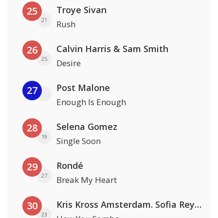
Troye Sivan
25
21
Rush
Calvin Harris & Sam Smith
26
25
Desire
Post Malone
27
Enough Is Enough
Selena Gomez
28
19
Single Soon
Rondé
29
27
Break My Heart
Kris Kross Amsterdam. Sofia Reyes & Tinie Tempah
30
23