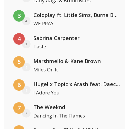
Lady Gaga & Bruno Mars
Coldplay ft. Little Simz, Burna Boy, Elyanna & Tini
3
4
WE PRAY
Sabrina Carpenter
4
3
Taste
Marshmello & Kane Brown
5
5
Miles On It
Hugel x Topic x Arash feat. Daecolm
6
6
I Adore You
The Weeknd
7
7
Dancing In The Flames