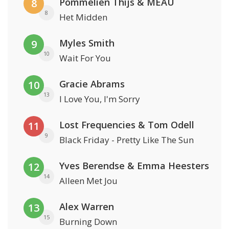
Pommelien Thijs & MEAU
8
8
Het Midden
Myles Smith
9
10
Wait For You
Gracie Abrams
10
13
I Love You, I'm Sorry
Lost Frequencies & Tom Odell
11
9
Black Friday - Pretty Like The Sun
Yves Berendse & Emma Heesters
12
14
Alleen Met Jou
Alex Warren
13
15
Burning Down