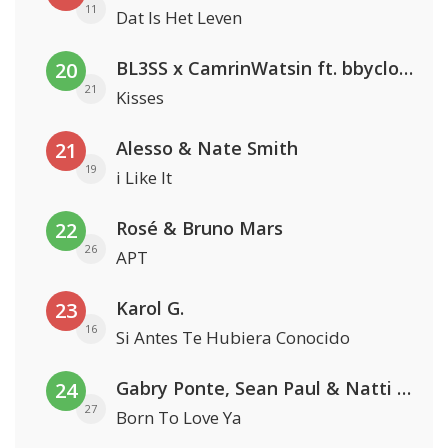
11
Dat Is Het Leven
BL3SS x CamrinWatsin ft. bbyclose
20
21
Kisses
Alesso & Nate Smith
21
19
i Like It
Rosé & Bruno Mars
22
26
APT
Karol G.
23
16
Si Antes Te Hubiera Conocido
Gabry Ponte, Sean Paul & Natti Natasha
24
27
Born To Love Ya