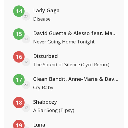
Lady Gaga
14
23
Disease
David Guetta & Alesso feat. Madison Love
15
18
Never Going Home Tonight
Disturbed
16
12
The Sound of Silence (Cyril Remix)
Clean Bandit, Anne-Marie & David Guetta
17
20
Cry Baby
Shaboozy
18
17
A Bar Song (Tipsy)
Luna
19