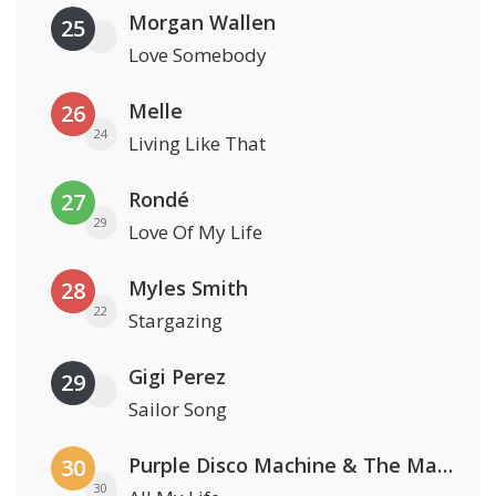
Morgan Wallen
25
Love Somebody
Melle
26
24
Living Like That
Rondé
27
29
Love Of My Life
Myles Smith
28
22
Stargazing
Gigi Perez
29
Sailor Song
Purple Disco Machine & The Magician
30
30