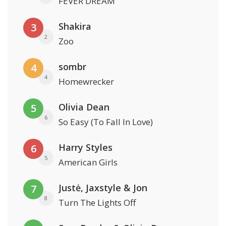
FEVER DREAM
Shakira
3
2
Zoo
sombr
4
4
Homewrecker
Olivia Dean
5
6
So Easy (To Fall In Love)
Harry Styles
6
5
American Girls
Justė, Jaxstyle & Jon
7
8
Turn The Lights Off