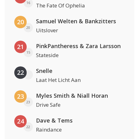
16
The Fate Of Ophelia
Samuel Welten & Bankzitters
20
20
Uitslover
PinkPantheress & Zara Larsson
21
15
Stateside
Snelle
22
Laat Het Licht Aan
Myles Smith & Niall Horan
23
23
Drive Safe
Dave & Tems
24
22
Raindance