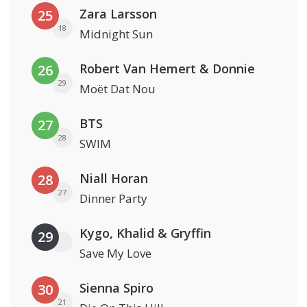
Zara Larsson
25
18
Midnight Sun
Robert Van Hemert & Donnie
26
29
Moët Dat Nou
BTS
27
28
SWIM
Niall Horan
28
27
Dinner Party
Kygo, Khalid & Gryffin
29
Save My Love
Sienna Spiro
30
21