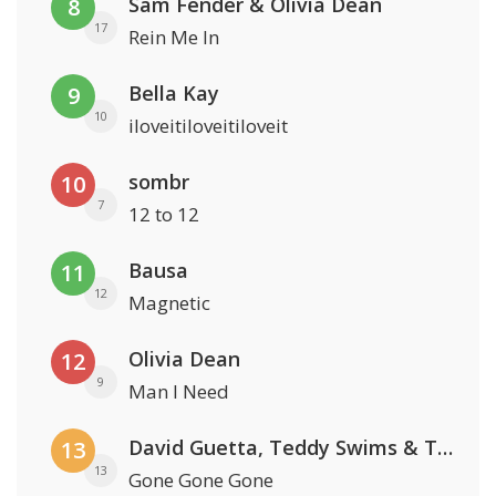
Sam Fender & Olivia Dean
8
17
Rein Me In
Bella Kay
9
10
iloveitiloveitiloveit
sombr
10
7
12 to 12
Bausa
11
12
Magnetic
Olivia Dean
12
9
Man I Need
David Guetta, Teddy Swims & Tones And I
13
13
Gone Gone Gone