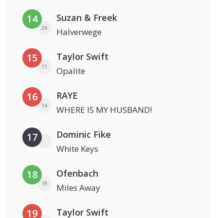
Suzan & Freek
14
26
Halverwege
Taylor Swift
15
11
Opalite
RAYE
16
14
WHERE IS MY HUSBAND!
Dominic Fike
17
White Keys
Ofenbach
18
19
Miles Away
Taylor Swift
19