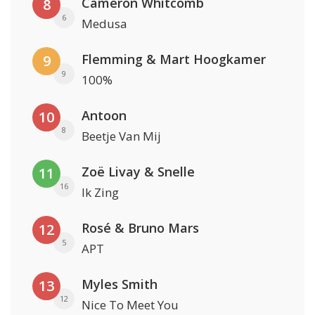
Cameron Whitcomb
8
6
Medusa
Flemming & Mart Hoogkamer
9
9
100%
Antoon
10
8
Beetje Van Mij
Zoë Livay & Snelle
11
16
Ik Zing
Rosé & Bruno Mars
12
5
APT
Myles Smith
13
12
Nice To Meet You