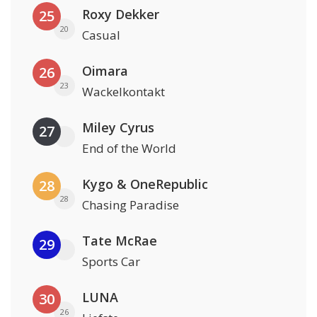
Roxy Dekker
25
20
Casual
Oimara
26
23
Wackelkontakt
Miley Cyrus
27
End of the World
Kygo & OneRepublic
28
28
Chasing Paradise
Tate McRae
29
Sports Car
LUNA
30
26