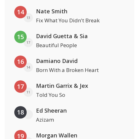
Nate Smith
14
13
Fix What You Didn't Break
David Guetta & Sia
15
17
Beautiful People
Damiano David
16
14
Born With a Broken Heart
Martin Garrix & Jex
17
11
Told You So
Ed Sheeran
18
Azizam
Morgan Wallen
19