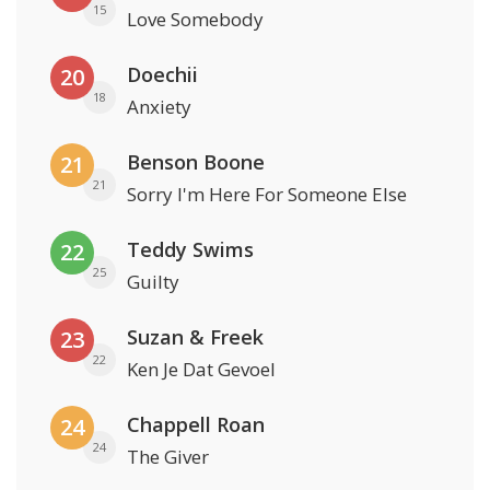
15
Love Somebody
Doechii
20
18
Anxiety
Benson Boone
21
21
Sorry I'm Here For Someone Else
Teddy Swims
22
25
Guilty
Suzan & Freek
23
22
Ken Je Dat Gevoel
Chappell Roan
24
24
The Giver