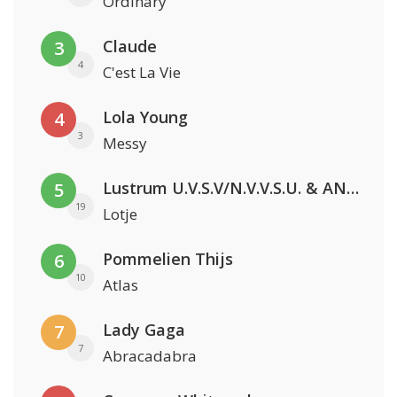
Ordinary
Claude
3
4
C'est La Vie
Lola Young
4
3
Messy
Lustrum U.V.S.V/N.V.V.S.U. & ANNO ONS & Jopke van Dobbenburgh & Roeland Beelen
5
19
Lotje
Pommelien Thijs
6
10
Atlas
Lady Gaga
7
7
Abracadabra