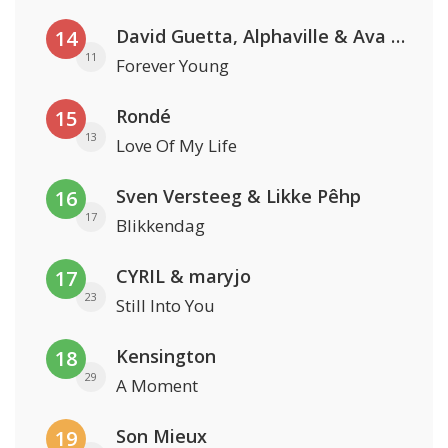
David Guetta, Alphaville & Ava Max
14
11
Forever Young
Rondé
15
13
Love Of My Life
Sven Versteeg & Likke Pêhp
16
17
Blikkendag
CYRIL & maryjo
17
23
Still Into You
Kensington
18
29
A Moment
Son Mieux
19