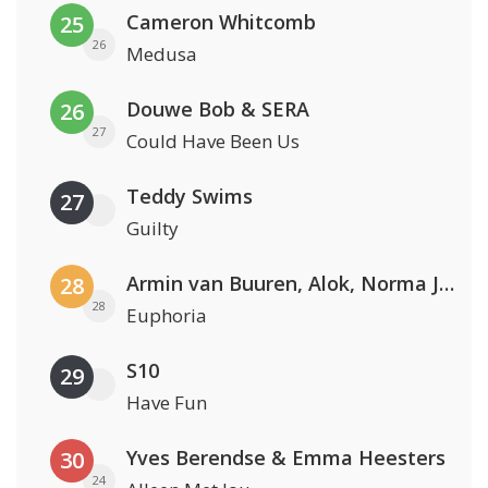
Cameron Whitcomb
25
26
Medusa
Douwe Bob & SERA
26
27
Could Have Been Us
Teddy Swims
27
Guilty
Armin van Buuren, Alok, Norma Jean Martine & LAWRENT
28
28
Euphoria
S10
29
Have Fun
Yves Berendse & Emma Heesters
30
24