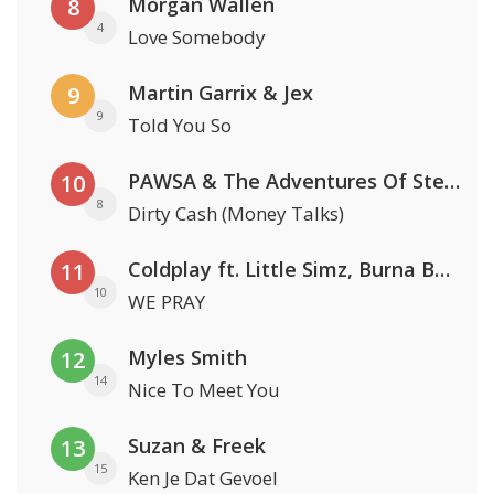
Morgan Wallen
8
4
Love Somebody
Martin Garrix & Jex
9
9
Told You So
PAWSA & The Adventures Of Stevie V
10
8
Dirty Cash (Money Talks)
Coldplay ft. Little Simz, Burna Boy, Elyanna & Tini
11
10
WE PRAY
Myles Smith
12
14
Nice To Meet You
Suzan & Freek
13
15
Ken Je Dat Gevoel