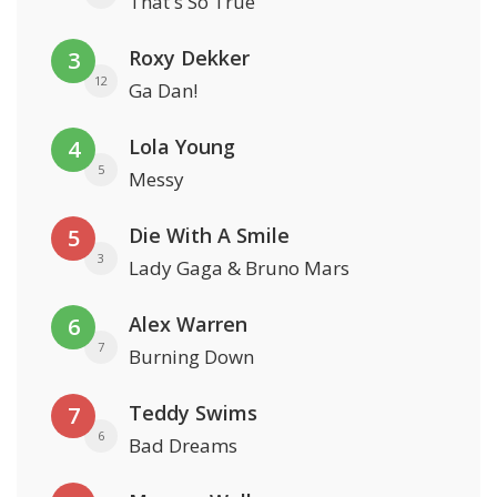
That's So True
Roxy Dekker
3
12
Ga Dan!
Lola Young
4
5
Messy
Die With A Smile
5
3
Lady Gaga & Bruno Mars
Alex Warren
6
7
Burning Down
Teddy Swims
7
6
Bad Dreams