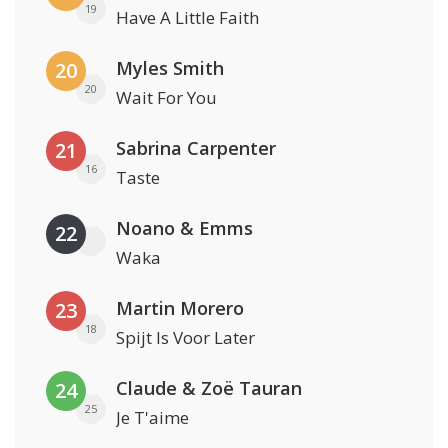
19
Have A Little Faith
Myles Smith
20
20
Wait For You
Sabrina Carpenter
21
16
Taste
Noano & Emms
22
Waka
Martin Morero
23
18
Spijt Is Voor Later
Claude & Zoë Tauran
24
25
Je T'aime