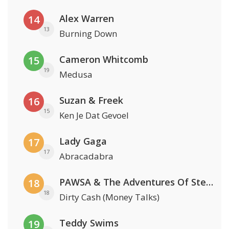
Alex Warren
14
13
Burning Down
Cameron Whitcomb
15
19
Medusa
Suzan & Freek
16
15
Ken Je Dat Gevoel
Lady Gaga
17
17
Abracadabra
PAWSA & The Adventures Of Stevie V
18
18
Dirty Cash (Money Talks)
Teddy Swims
19