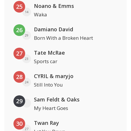
Noano & Emms
25
14
Waka
Damiano David
26
29
Born With a Broken Heart
Tate McRae
27
23
Sports car
CYRIL & maryjo
28
24
Still Into You
Sam Feldt & Oaks
29
My Heart Goes
Twan Ray
30
27