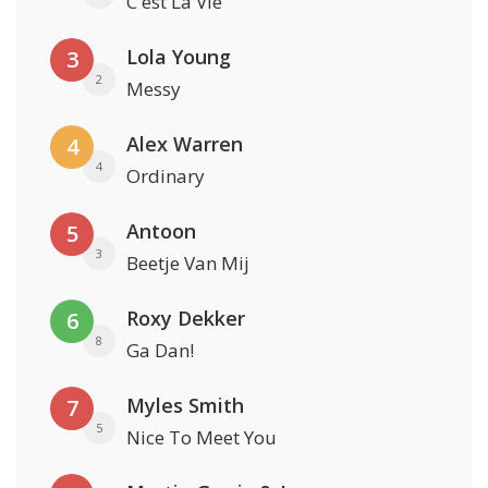
C'est La Vie
Lola Young
3
2
Messy
Alex Warren
4
4
Ordinary
Antoon
5
3
Beetje Van Mij
Roxy Dekker
6
8
Ga Dan!
Myles Smith
7
5
Nice To Meet You