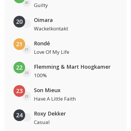
20
Guilty
Oimara
20
Wackelkontakt
Rondé
21
21
Love Of My Life
Flemming & Mart Hoogkamer
22
25
100%
Son Mieux
23
22
Have A Little Faith
Roxy Dekker
24
Casual