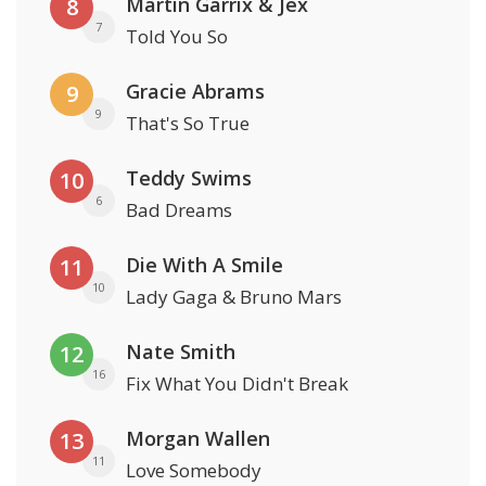
Martin Garrix & Jex
8
7
Told You So
Gracie Abrams
9
9
That's So True
Teddy Swims
10
6
Bad Dreams
Die With A Smile
11
10
Lady Gaga & Bruno Mars
Nate Smith
12
16
Fix What You Didn't Break
Morgan Wallen
13
11
Love Somebody