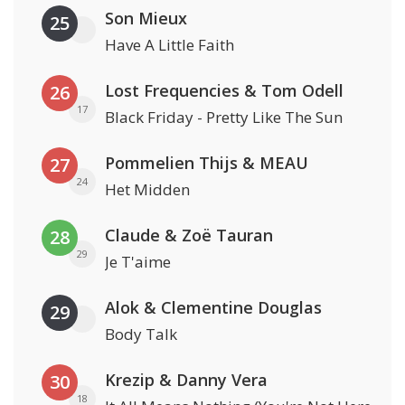
Son Mieux
25
Have A Little Faith
Lost Frequencies & Tom Odell
26
17
Black Friday - Pretty Like The Sun
Pommelien Thijs & MEAU
27
24
Het Midden
Claude & Zoë Tauran
28
29
Je T'aime
Alok & Clementine Douglas
29
Body Talk
Krezip & Danny Vera
30
18