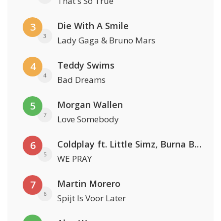
That's So True
Die With A Smile
3
3
Lady Gaga & Bruno Mars
Teddy Swims
4
4
Bad Dreams
Morgan Wallen
5
7
Love Somebody
Coldplay ft. Little Simz, Burna Boy, Elyanna & Tini
6
5
WE PRAY
Martin Morero
7
6
Spijt Is Voor Later