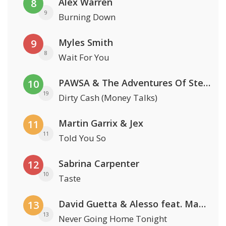
Alex Warren
8
9
Burning Down
Myles Smith
9
8
Wait For You
PAWSA & The Adventures Of Stevie V
10
19
Dirty Cash (Money Talks)
Martin Garrix & Jex
11
11
Told You So
Sabrina Carpenter
12
10
Taste
David Guetta & Alesso feat. Madison Love
13
13
Never Going Home Tonight