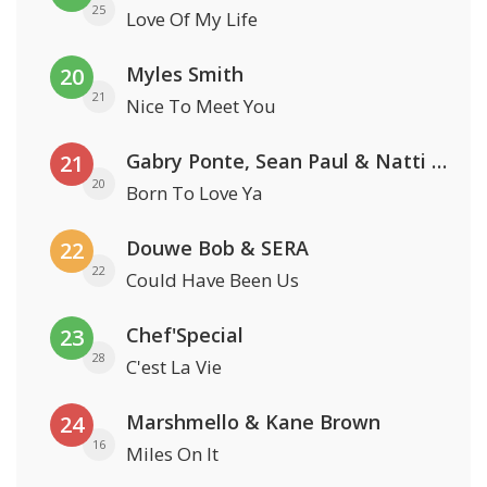
25
Love Of My Life
Myles Smith
20
21
Nice To Meet You
Gabry Ponte, Sean Paul & Natti Natasha
21
20
Born To Love Ya
Douwe Bob & SERA
22
22
Could Have Been Us
Chef'Special
23
28
C'est La Vie
Marshmello & Kane Brown
24
16
Miles On It