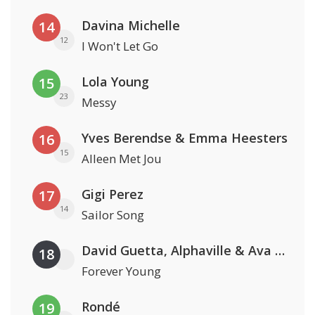
Davina Michelle
14
12
I Won't Let Go
Lola Young
15
23
Messy
Yves Berendse & Emma Heesters
16
15
Alleen Met Jou
Gigi Perez
17
14
Sailor Song
David Guetta, Alphaville & Ava Max
18
Forever Young
Rondé
19