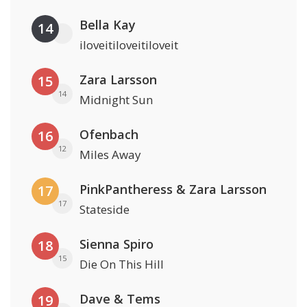
Bella Kay
14
iloveitiloveitiloveit
Zara Larsson
15
14
Midnight Sun
Ofenbach
16
12
Miles Away
PinkPantheress & Zara Larsson
17
17
Stateside
Sienna Spiro
18
15
Die On This Hill
Dave & Tems
19