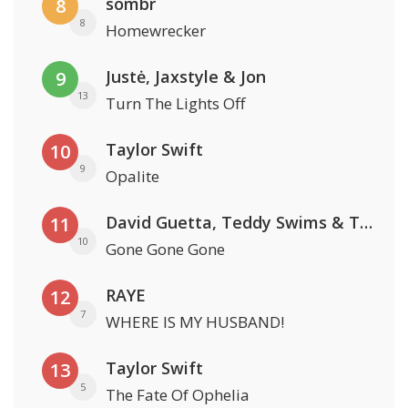
sombr
8
8
Homewrecker
Justė, Jaxstyle & Jon
9
13
Turn The Lights Off
Taylor Swift
10
9
Opalite
David Guetta, Teddy Swims & Tones And I
11
10
Gone Gone Gone
RAYE
12
7
WHERE IS MY HUSBAND!
Taylor Swift
13
5
The Fate Of Ophelia