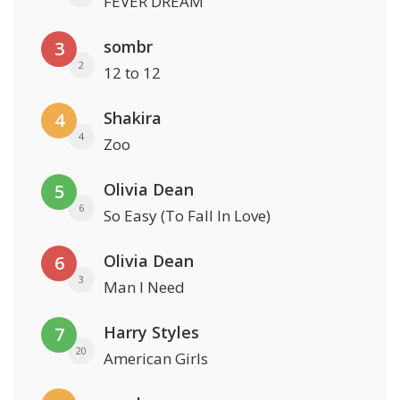
FEVER DREAM
sombr
3
2
12 to 12
Shakira
4
4
Zoo
Olivia Dean
5
6
So Easy (To Fall In Love)
Olivia Dean
6
3
Man I Need
Harry Styles
7
20
American Girls