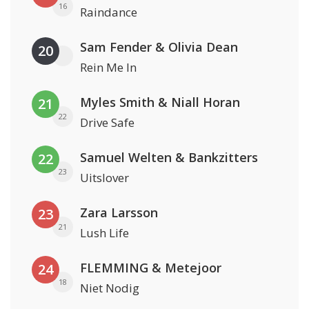
16
Raindance
Sam Fender & Olivia Dean
20
Rein Me In
Myles Smith & Niall Horan
21
22
Drive Safe
Samuel Welten & Bankzitters
22
23
Uitslover
Zara Larsson
23
21
Lush Life
FLEMMING & Metejoor
24
18
Niet Nodig