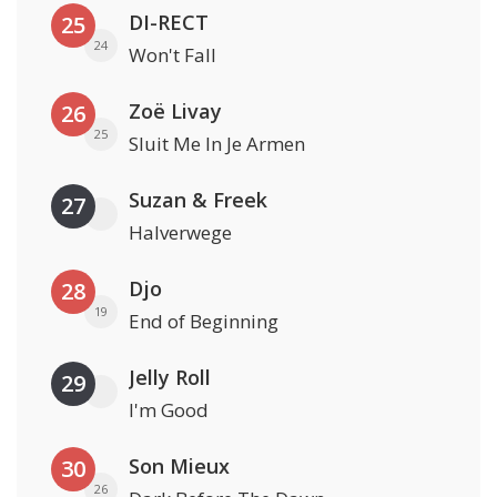
DI-RECT
25
24
Won't Fall
Zoë Livay
26
25
Sluit Me In Je Armen
Suzan & Freek
27
Halverwege
Djo
28
19
End of Beginning
Jelly Roll
29
I'm Good
Son Mieux
30
26