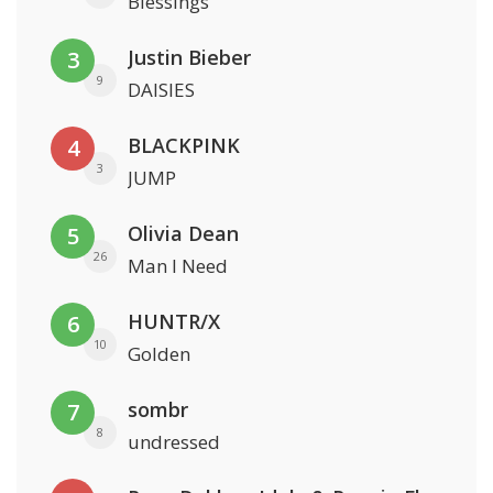
Blessings
Justin Bieber
3
9
DAISIES
BLACKPINK
4
3
JUMP
Olivia Dean
5
26
Man I Need
HUNTR/X
6
10
Golden
sombr
7
8
undressed