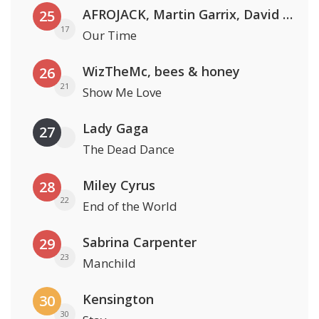
AFROJACK, Martin Garrix, David Guetta & Amél
25
17
Our Time
WizTheMc, bees & honey
26
21
Show Me Love
Lady Gaga
27
The Dead Dance
Miley Cyrus
28
22
End of the World
Sabrina Carpenter
29
23
Manchild
Kensington
30
30