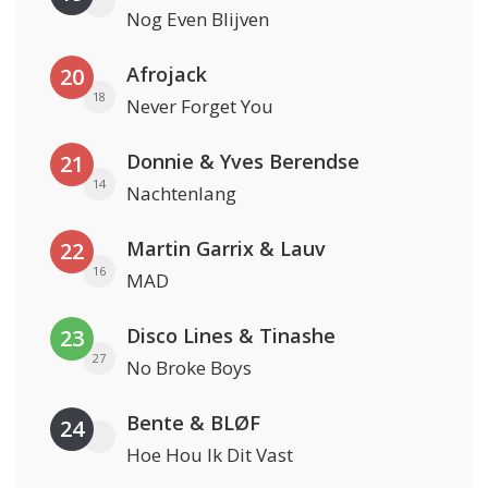
Nog Even Blijven
Afrojack
20
18
Never Forget You
Donnie & Yves Berendse
21
14
Nachtenlang
Martin Garrix & Lauv
22
16
MAD
Disco Lines & Tinashe
23
27
No Broke Boys
Bente & BLØF
24
Hoe Hou Ik Dit Vast