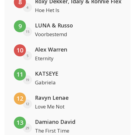
Roxy Dekker, Idaly & Ronnie Flex
8
4
Hoe Het Is
LUNA & Russo
9
15
Voorbestemd
Alex Warren
10
5
Eternity
KATSEYE
11
19
Gabriela
Ravyn Lenae
12
12
Love Me Not
Damiano David
13
29
The First Time