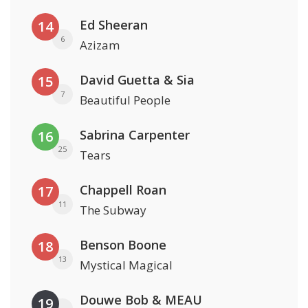
Ed Sheeran
14
6
Azizam
David Guetta & Sia
15
7
Beautiful People
Sabrina Carpenter
16
25
Tears
Chappell Roan
17
11
The Subway
Benson Boone
18
13
Mystical Magical
Douwe Bob & MEAU
19