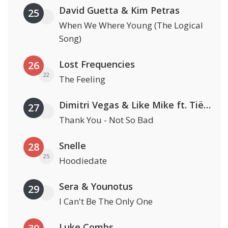
David Guetta & Kim Petras
25
When We Where Young (The Logical
Song)
Lost Frequencies
26
22
The Feeling
Dimitri Vegas & Like Mike ft. Tiësto, W&W & Dido
27
Thank You - Not So Bad
Snelle
28
25
Hoodiedate
Sera & Younotus
29
I Can't Be The Only One
Luke Combs