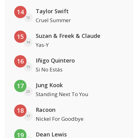
Taylor Swift
14
12
Cruel Summer
Suzan & Freek & Claude
15
14
Yas-Y
Iñigo Quintero
16
15
Si No Estás
Jung Kook
17
23
Standing Next To You
Racoon
18
17
Nickel For Goodbye
Dean Lewis
19