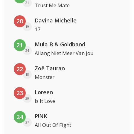
21
Trust Me Mate
Davina Michelle
20
19
17
Mula B & Goldband
21
24
Allang Niet Meer Van Jou
Zoë Tauran
22
18
Monster
Loreen
23
20
Is It Love
P!NK
24
27
All Out Of Fight