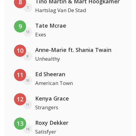
Tino Martin & Mart Hoogkamer
8
7
Hartslag Van De Stad
Tate Mcrae
9
13
Exes
Anne-Marie ft. Shania Twain
10
8
Unhealthy
Ed Sheeran
11
10
American Town
Kenya Grace
12
11
Strangers
Roxy Dekker
13
16
Satisfyer