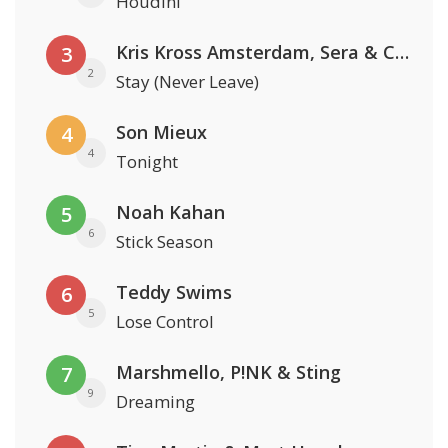
Houdini
Kris Kross Amsterdam, Sera & Conor Maynard
3
2
Stay (Never Leave)
Son Mieux
4
4
Tonight
Noah Kahan
5
6
Stick Season
Teddy Swims
6
5
Lose Control
Marshmello, P!NK & Sting
7
9
Dreaming