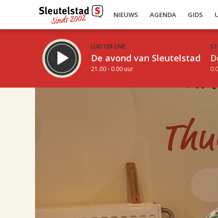
NIEUWS
AGENDA
GIDS
LUISTER LIVE:
ST
De avond van Sleutelstad
D
21.00 - 0.00 uur
0.0
17.00
Inklappen