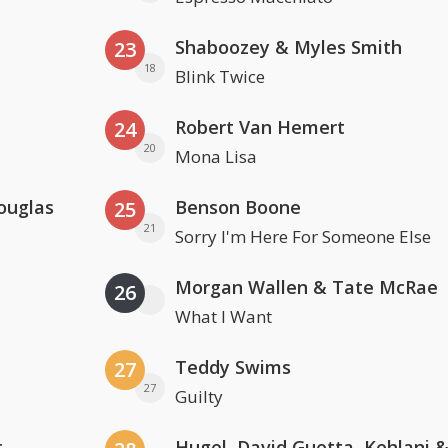
Shaboozey & Myles Smith
23
18
Blink Twice
Robert Van Hemert
24
20
Mona Lisa
ouglas
Benson Boone
25
21
Sorry I'm Here For Someone Else
Morgan Wallen & Tate McRae
26
What I Want
Teddy Swims
27
27
Guilty
r