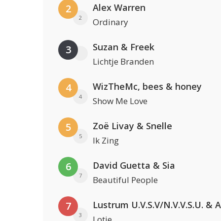
Alex Warren
2
2
Ordinary
Suzan & Freek
3
Lichtje Branden
WizTheMc, bees & honey
4
4
Show Me Love
Zoë Livay & Snelle
5
5
Ik Zing
David Guetta & Sia
6
7
Beautiful People
7
3
Lotje