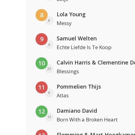
Lola Young
8
8
Messy
Samuel Welten
9
6
Echte Liefde Is Te Koop
Calvin Harris & Clementine D
10
23
Blessings
Pommelien Thijs
11
9
Atlas
Damiano David
12
13
Born With a Broken Heart
Flemming & Mart Hoogkame