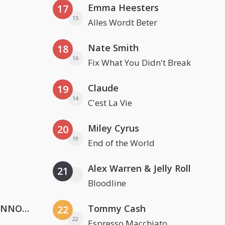
Emma Heesters
17
15
Alles Wordt Beter
Nate Smith
18
16
Fix What You Didn't Break
Claude
19
14
C'est La Vie
Miley Cyrus
20
19
End of the World
Alex Warren & Jelly Roll
21
Bloodline
Lustrum U.V.S.V/N.V.V.S.U. & ANNO ONS & Jopke van Dobbenburgh & Roeland Beelen
Tommy Cash
22
22
Espresso Macchiato