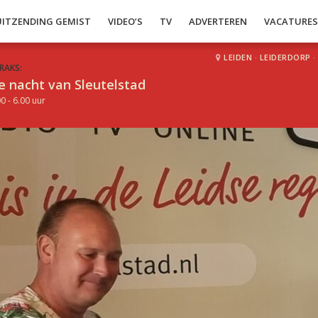
UITZENDING GEMIST
VIDEO’S
TV
ADVERTEREN
VACATURE
LEIDEN
·
LEIDERDORP
·
RAKS:
e nacht van Sleutelstad
0 - 6.00 uur