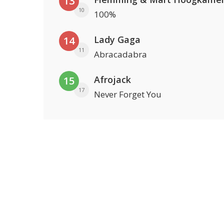
13
10
100%
Lady Gaga
14
11
Abracadabra
Afrojack
15
17
Never Forget You