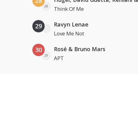
28
28
Think Of Me
Ravyn Lenae
29
Love Me Not
Rosé & Bruno Mars
30
29
APT