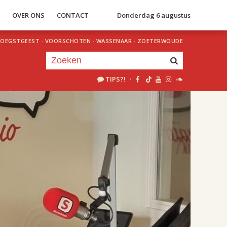
S
OVER ONS
CONTACT
Donderdag 6 augustus
OEGSTGEEST
·
VOORSCHOTEN
·
WASSENAAR
·
ZOETERWOUDE
TIPS?!
·
Je luistert nu naar
uur 1 van 2
«
Vorig uur
Volgend uur
»
18.00