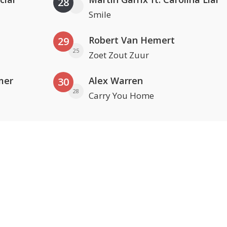
28
Smile
Robert Van Hemert
29
25
Zoet Zout Zuur
mer
Alex Warren
30
28
Carry You Home