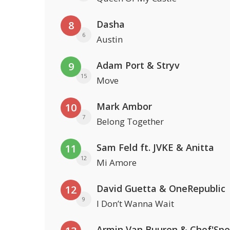
Dasha
8
6
Austin
Adam Port & Stryv
9
15
Move
Mark Ambor
10
7
Belong Together
Sam Feld ft. JVKE & Anitta
11
12
Mi Amore
David Guetta & OneRepublic
12
9
I Don’t Wanna Wait
Armin Van Buuren & Chef'Spe