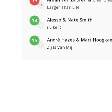
13
11
Larger Than Life
Alesso & Nate Smith
14
18
i Like It
André Hazes & Mart Hoogka
15
19
Zij Is Van Mij