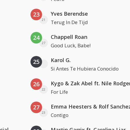
Yves Berendse
23
21
Terug In De Tijd
Chappell Roan
24
27
Good Luck, Babe!
Karol G.
25
Si Antes Te Hubiera Conocido
Kygo & Zak Abel ft. Nile Rodge
26
22
For Life
Emma Heesters & Rolf Sanche
27
23
Contigo
cial
Martin Garrix ft. Carolina Liar