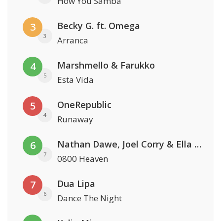
How You Samba
Becky G. ft. Omega
3
3
Arranca
Marshmello & Farukko
4
5
Esta Vida
OneRepublic
5
4
Runaway
Nathan Dawe, Joel Corry & Ella Henderson
6
7
0800 Heaven
Dua Lipa
7
6
Dance The Night