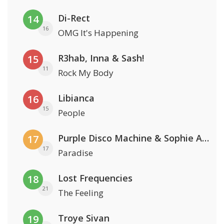
Di-Rect
14
16
OMG It's Happening
R3hab, Inna & Sash!
15
11
Rock My Body
Libianca
16
15
People
Purple Disco Machine & Sophie And The Giants
17
17
Paradise
Lost Frequencies
18
21
The Feeling
Troye Sivan
19