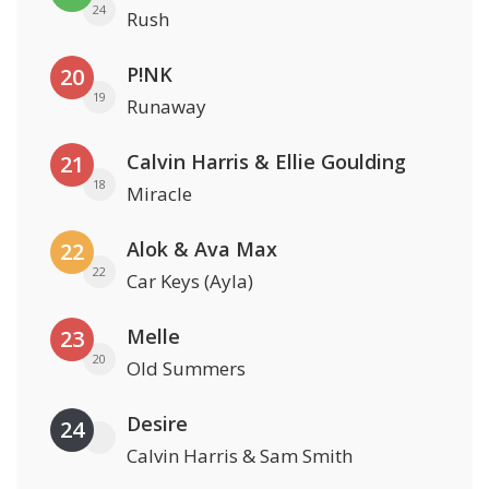
24
Rush
P!NK
20
19
Runaway
Calvin Harris & Ellie Goulding
21
18
Miracle
Alok & Ava Max
22
22
Car Keys (Ayla)
Melle
23
20
Old Summers
Desire
24
Calvin Harris & Sam Smith