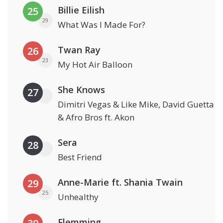
Billie Eilish
25
29
What Was I Made For?
Twan Ray
26
23
My Hot Air Balloon
She Knows
27
Dimitri Vegas & Like Mike, David Guetta
& Afro Bros ft. Akon
Sera
28
Best Friend
Anne-Marie ft. Shania Twain
29
25
Unhealthy
Flemming