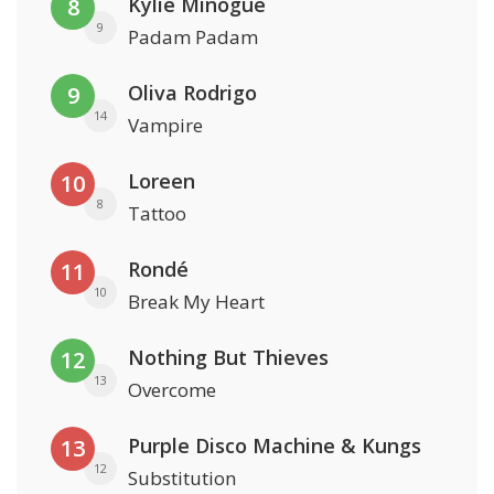
Kylie Minogue
8
9
Padam Padam
Oliva Rodrigo
9
14
Vampire
Loreen
10
8
Tattoo
Rondé
11
10
Break My Heart
Nothing But Thieves
12
13
Overcome
Purple Disco Machine & Kungs
13
12
Substitution