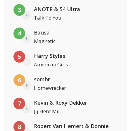
ANOTR & 54 Ultra
3
4
Talk To You
Bausa
4
8
Magnetic
Harry Styles
5
3
American Girls
sombr
6
6
Homewrecker
Kevin & Roxy Dekker
7
5
Jij Hebt Mij
Robert Van Hemert & Donnie
8