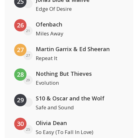
25
Edge Of Desire
Ofenbach
26
21
Miles Away
Martin Garrix & Ed Sheeran
27
27
Repeat It
Nothing But Thieves
28
29
Evolution
S10 & Oscar and the Wolf
29
Safe and Sound
Olivia Dean
30
25
So Easy (To Fall In Love)