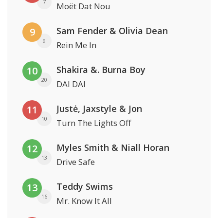
7
Moët Dat Nou
Sam Fender & Olivia Dean
9
9
Rein Me In
Shakira &. Burna Boy
10
20
DAI DAI
Justė, Jaxstyle & Jon
11
10
Turn The Lights Off
Myles Smith & Niall Horan
12
13
Drive Safe
Teddy Swims
13
16
Mr. Know It All