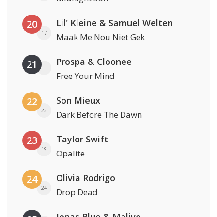
Lil' Kleine & Samuel Welten
20
17
Maak Me Nou Niet Gek
Prospa & Cloonee
21
Free Your Mind
Son Mieux
22
22
Dark Before The Dawn
Taylor Swift
23
19
Opalite
Olivia Rodrigo
24
24
Drop Dead
Jonas Blue & Malive