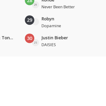
28
29
Never Been Better
Robyn
29
Dopamine
David Guetta, Teddy Swims & Tones And I
Justin Bieber
30
25
DAISIES