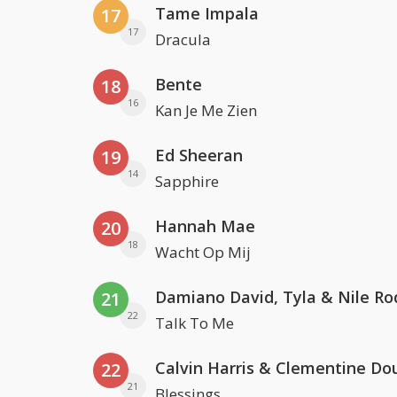
Tame Impala
17
17
Dracula
Bente
18
16
Kan Je Me Zien
Ed Sheeran
19
14
Sapphire
Hannah Mae
20
18
Wacht Op Mij
Damiano David, Tyla & Nile Ro
21
22
Talk To Me
Calvin Harris & Clementine Do
22
21
Blessings