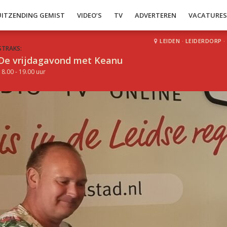
UITZENDING GEMIST
VIDEO’S
TV
ADVERTEREN
VACATURE
LEIDEN
·
LEIDERDORP
·
STRAKS:
De vrijdagavond met Keanu
18.00 - 19.00 uur