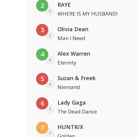
RAYE
2
3
WHERE IS MY HUSBAND!
Olivia Dean
3
2
Man I Need
Alex Warren
4
6
Eternity
Suzan & Freek
5
4
Niemand
Lady Gaga
6
5
The Dead Dance
HUNTR/X
7
7
Golden