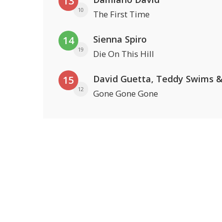
13
10
The First Time
Sienna Spiro
14
19
Die On This Hill
15
12
Gone Gone Gone