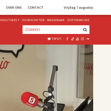
S
OVER ONS
CONTACT
Vrijdag 7 augustus
OEGSTGEEST
·
VOORSCHOTEN
·
WASSENAAR
·
ZOETERWOUDE
TIPS?!
·
Je luistert nu naar
uur 1 van 2
«
Vorig uur
Volgend uur
»
18.00