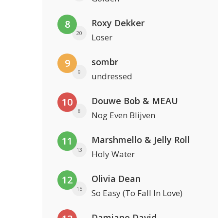
Roxy Dekker
8
20
Loser
sombr
9
9
undressed
Douwe Bob & MEAU
10
8
Nog Even Blijven
Marshmello & Jelly Roll
11
13
Holy Water
Olivia Dean
12
15
So Easy (To Fall In Love)
Damiano David