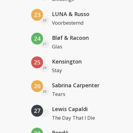
LUNA & Russo
23
23
Voorbestemd
Bløf & Racoon
24
27
Glas
Kensington
25
24
Stay
Sabrina Carpenter
26
26
Tears
Lewis Capaldi
27
The Day That I Die
Rondé