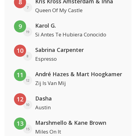
Kris Kross Amsterdam & Inna
8
7
Queen Of My Castle
Karol G.
9
19
Si Antes Te Hubiera Conocido
Sabrina Carpenter
10
8
Espresso
André Hazes & Mart Hoogkamer
11
12
Zij Is Van Mij
Dasha
12
10
Austin
Marshmello & Kane Brown
13
15
Miles On It