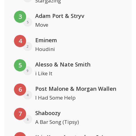
Stargazing
Adam Port & Stryv
3
5
Move
Eminem
4
2
Houdini
Alesso & Nate Smith
5
9
i Like It
Post Malone & Morgan Wallen
6
4
I Had Some Help
Shaboozy
7
6
A Bar Song (Tipsy)