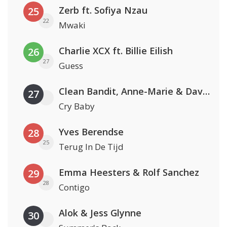
Zerb ft. Sofiya Nzau
25
22
Mwaki
Charlie XCX ft. Billie Eilish
26
27
Guess
Clean Bandit, Anne-Marie & David Guetta
27
Cry Baby
Yves Berendse
28
25
Terug In De Tijd
Emma Heesters & Rolf Sanchez
29
28
Contigo
Alok & Jess Glynne
30