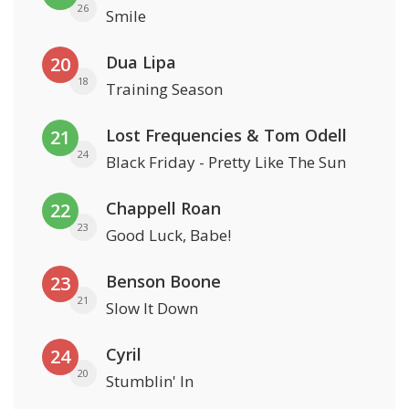
26
Smile
Dua Lipa
20
18
Training Season
Lost Frequencies & Tom Odell
21
24
Black Friday - Pretty Like The Sun
Chappell Roan
22
23
Good Luck, Babe!
Benson Boone
23
21
Slow It Down
Cyril
24
20
Stumblin' In