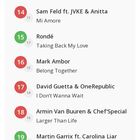
Sam Feld ft. JVKE & Anitta
14
11
Mi Amore
Rondé
15
17
Taking Back My Love
Mark Ambor
16
13
Belong Together
David Guetta & OneRepublic
17
14
I Don’t Wanna Wait
Armin Van Buuren & Chef'Special
18
16
Larger Than Life
Martin Garrix ft. Carolina Liar
19