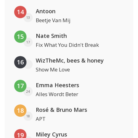
Antoon
14
13
Beetje Van Mij
Nate Smith
15
17
Fix What You Didn't Break
WizTheMc, bees & honey
16
Show Me Love
Emma Heesters
17
24
Alles Wordt Beter
Rosé & Bruno Mars
18
18
APT
Miley Cyrus
19