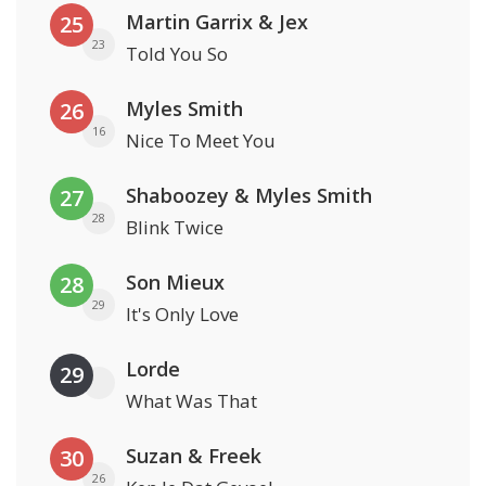
Martin Garrix & Jex
25
23
Told You So
Myles Smith
26
16
Nice To Meet You
Shaboozey & Myles Smith
27
28
Blink Twice
Son Mieux
28
29
It's Only Love
Lorde
29
What Was That
Suzan & Freek
30
26