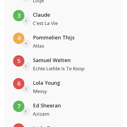
Lotje
Claude
3
6
C'est La Vie
Pommelien Thijs
4
4
Atlas
Samuel Welten
5
2
Echte Liefde Is Te Koop
Lola Young
6
5
Messy
Ed Sheeran
7
8
Azizam