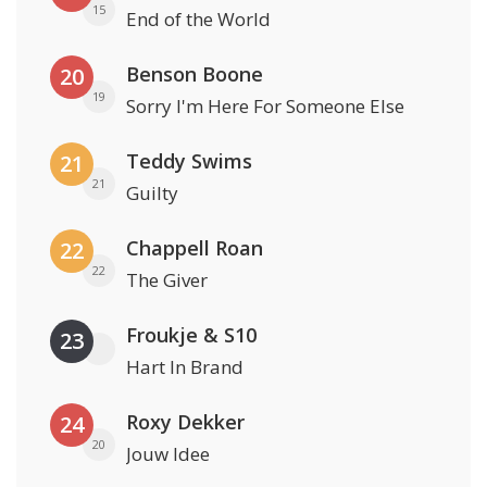
15
End of the World
Benson Boone
20
19
Sorry I'm Here For Someone Else
Teddy Swims
21
21
Guilty
Chappell Roan
22
22
The Giver
Froukje & S10
23
Hart In Brand
Roxy Dekker
24
20
Jouw Idee