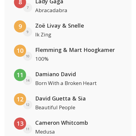
Lady Gaga
8
7
Abracadabra
Zoë Livay & Snelle
9
9
Ik Zing
Flemming & Mart Hoogkamer
10
10
100%
Damiano David
11
14
Born With a Broken Heart
David Guetta & Sia
12
12
Beautiful People
Cameron Whitcomb
13
11
Medusa