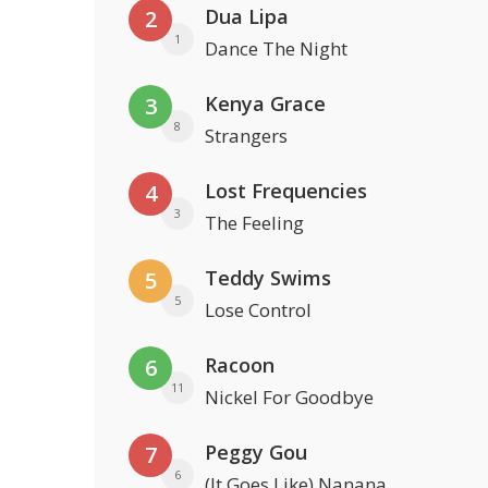
Dua Lipa
2
1
Dance The Night
Kenya Grace
3
8
Strangers
Lost Frequencies
4
3
The Feeling
Teddy Swims
5
5
Lose Control
Racoon
6
11
Nickel For Goodbye
Peggy Gou
7
6
(It Goes Like) Nanana