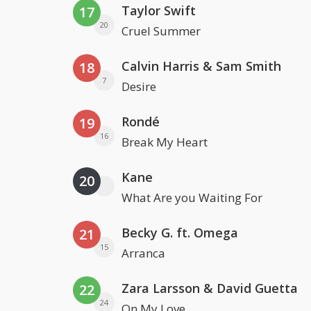
Taylor Swift
17
20
Cruel Summer
Calvin Harris & Sam Smith
18
7
Desire
Rondé
19
16
Break My Heart
Kane
20
What Are you Waiting For
Becky G. ft. Omega
21
15
Arranca
Zara Larsson & David Guetta
22
24
On My Love