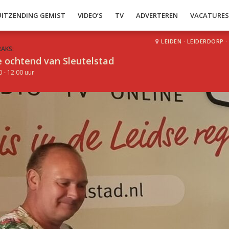
UITZENDING GEMIST
VIDEO’S
TV
ADVERTEREN
VACATURE
LEIDEN
·
LEIDERDORP
·
RAKS:
 ochtend van Sleutelstad
0 - 12.00 uur