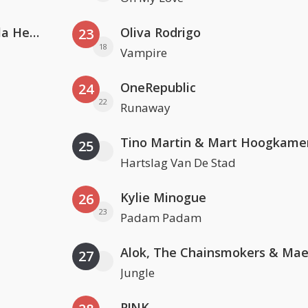
Nathan Dawe, Joel Corry & Ella Henderson
Oliva Rodrigo
23
18
Vampire
OneRepublic
24
22
Runaway
Tino Martin & Mart Hoogkame
25
Hartslag Van De Stad
Kylie Minogue
26
23
Padam Padam
27
Jungle
P!NK