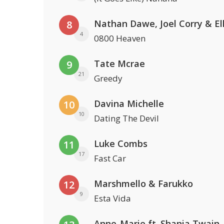
8
4
0800 Heaven
Tate Mcrae
9
21
Greedy
Davina Michelle
10
10
Dating The Devil
Luke Combs
11
17
Fast Car
Marshmello & Farukko
12
9
Esta Vida
Anne-Marie ft. Shania Twain