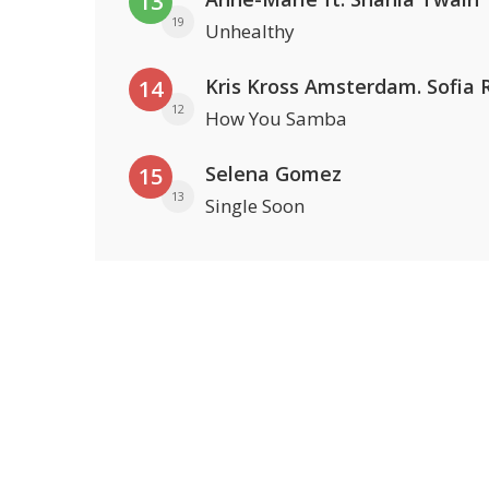
13
19
Unhealthy
14
12
How You Samba
Selena Gomez
15
13
Single Soon