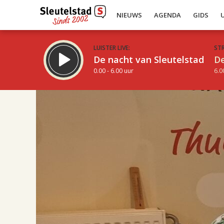
NIEUWS
AGENDA
GIDS
LUISTER LIVE:
ST
De nacht van Sleutelstad
De
0.00 - 6.00 uur
6.0
17.00
Inklappen