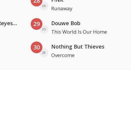
28
26
Runaway
Kris Kross Amsterdam. Sofia Reyes & Tinie Tempah
Douwe Bob
29
25
This World Is Our Home
Nothing But Thieves
30
28
Overcome