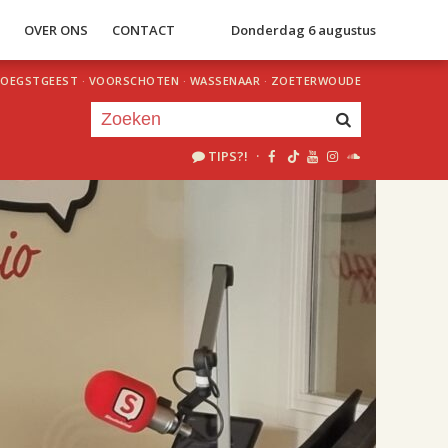
S
OVER ONS
CONTACT
Donderdag 6 augustus
OEGSTGEEST
·
VOORSCHOTEN
·
WASSENAAR
·
ZOETERWOUDE
TIPS?!
·
Je luistert nu naar
uur 1 van 2
«
Vorig uur
Volgend uur
»
18.00