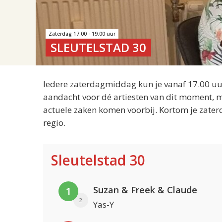
Zaterdag 17.00 - 19.00 uur
SLEUTELSTAD 30
Iedere zaterdagmiddag kun je vanaf 17.00 uur
aandacht voor dé artiesten van dit moment, m
actuele zaken komen voorbij. Kortom je zater
regio.
Sleutelstad 30
Suzan & Freek & Claude
1
2
Yas-Y