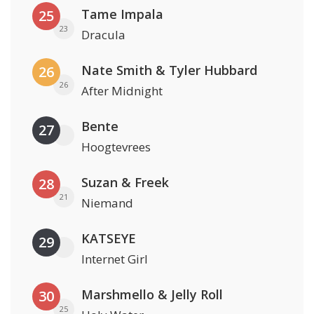
Tame Impala
25
23
Dracula
Nate Smith & Tyler Hubbard
26
26
After Midnight
Bente
27
Hoogtevrees
Suzan & Freek
28
21
Niemand
KATSEYE
29
Internet Girl
Marshmello & Jelly Roll
30
25