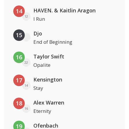
HAVEN. & Kaitlin Aragon
14
12
I Run
Djo
15
End of Beginning
Taylor Swift
16
22
Opalite
Kensington
17
14
Stay
Alex Warren
18
16
Eternity
Ofenbach
19