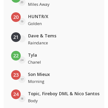
20
Miles Away
HUNTR/X
20
19
Golden
Dave & Tems
21
Raindance
Tyla
22
24
Chanel
Son Mieux
23
17
Morning
Topic, Fireboy DML & Nico Santos
24
18
Body