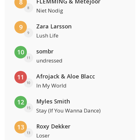
FLEMMING & Metejoor
8
8
Niet Nodig
Zara Larsson
9
9
Lush Life
sombr
10
11
undressed
Afrojack & Aloe Blacc
11
10
In My World
Myles Smith
12
15
Stay (If You Wanna Dance)
Roxy Dekker
13
13
Loser