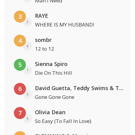
Man I Need
RAYE
3
3
WHERE IS MY HUSBAND!
sombr
4
4
12 to 12
Sienna Spiro
5
7
Die On This Hill
David Guetta, Teddy Swims & Tones And I
6
5
Gone Gone Gone
Olivia Dean
7
6
So Easy (To Fall In Love)