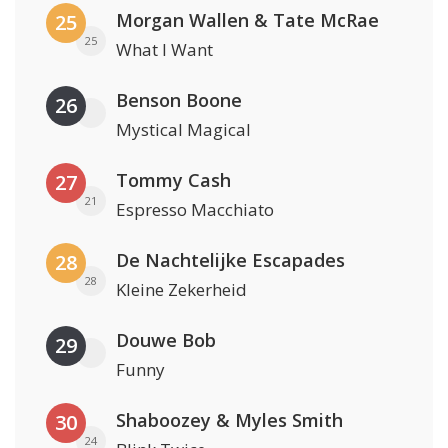
Morgan Wallen & Tate McRae
25
25
What I Want
Benson Boone
26
Mystical Magical
Tommy Cash
27
21
Espresso Macchiato
De Nachtelijke Escapades
28
28
Kleine Zekerheid
Douwe Bob
29
Funny
Shaboozey & Myles Smith
30
24