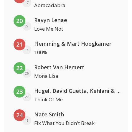
17
Abracadabra
Ravyn Lenae
20
29
Love Me Not
Flemming & Mart Hoogkamer
21
14
100%
Robert Van Hemert
22
26
Mona Lisa
Hugel, David Guetta, Kehlani & Daecolm
23
27
Think Of Me
Nate Smith
24
19
Fix What You Didn't Break