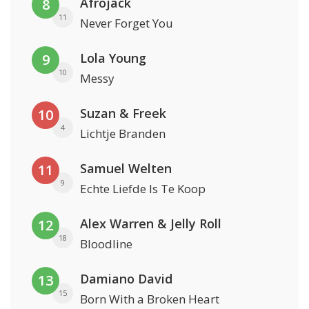
Afrojack
8
11
Never Forget You
Lola Young
9
10
Messy
Suzan & Freek
10
4
Lichtje Branden
Samuel Welten
11
9
Echte Liefde Is Te Koop
Alex Warren & Jelly Roll
12
18
Bloodline
Damiano David
13
15
Born With a Broken Heart