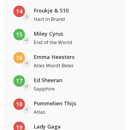
Froukje & S10
14
13
Hart In Brand
Miley Cyrus
15
22
End of the World
Emma Heesters
16
16
Alles Wordt Beter
Ed Sheeran
17
23
Sapphire
Pommelien Thijs
18
12
Atlas
Lady Gaga
19