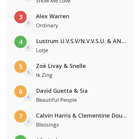
Show Me Love
Alex Warren
3
2
Ordinary
Lustrum U.V.S.V/N.V.V.S.U. & ANNO ONS & Jopke van Dobbenburgh & Roeland Beelen
4
8
Lotje
Zoë Livay & Snelle
5
5
Ik Zing
David Guetta & Sia
6
6
Beautiful People
Calvin Harris & Clementine Douglas
7
7
Blessings