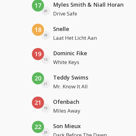
Myles Smith & Niall Horan
17
20
Drive Safe
Snelle
18
18
Laat Het Licht Aan
Dominic Fike
19
15
White Keys
Teddy Swims
20
21
Mr. Know It All
Ofenbach
21
19
Miles Away
Son Mieux
22
29
Dark Before The Dawn