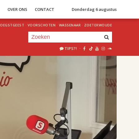
S
OVER ONS
CONTACT
Donderdag 6 augustus
OEGSTGEEST
·
VOORSCHOTEN
·
WASSENAAR
·
ZOETERWOUDE
TIPS?!
·
Je luistert nu naar
uur 1 van 2
«
Vorig uur
Volgend uur
»
18.00