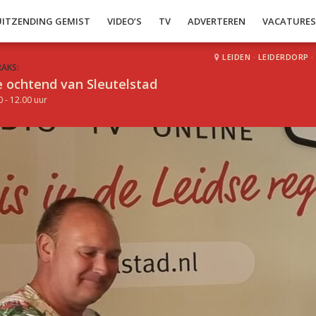
UITZENDING GEMIST
VIDEO’S
TV
ADVERTEREN
VACATURE
LEIDEN
·
LEIDERDORP
·
RAKS:
 ochtend van Sleutelstad
0 - 12.00 uur