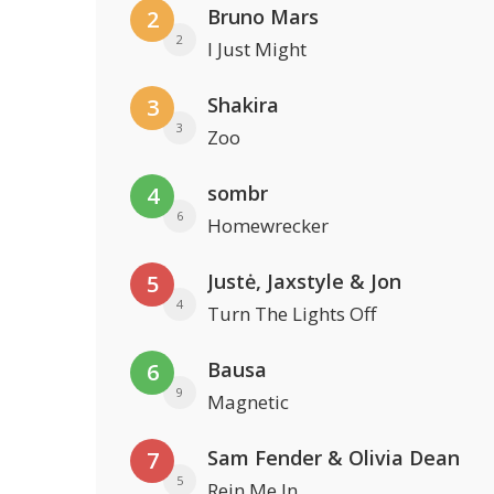
Bruno Mars
2
2
I Just Might
Shakira
3
3
Zoo
sombr
4
6
Homewrecker
Justė, Jaxstyle & Jon
5
4
Turn The Lights Off
Bausa
6
9
Magnetic
Sam Fender & Olivia Dean
7
5
Rein Me In