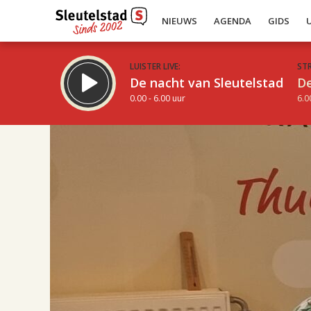
NIEUWS
AGENDA
GIDS
LUISTER LIVE:
ST
De nacht van Sleutelstad
De
0.00 - 6.00 uur
6.0
17.00
Inklappen