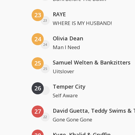
RAYE
23
23
WHERE IS MY HUSBAND!
Olivia Dean
24
24
Man I Need
Samuel Welten & Bankzitters
25
25
Uitslover
Temper City
26
Self Aware
27
22
Gone Gone Gone
Kygo, Khalid & Gryffin