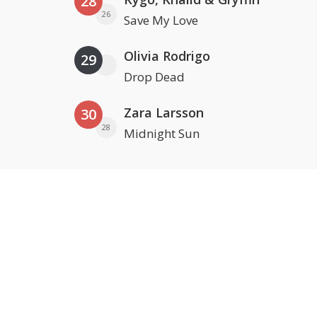
28
26
Save My Love
Olivia Rodrigo
29
Drop Dead
Zara Larsson
30
28
Midnight Sun