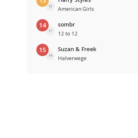
13
13
American Girls
sombr
14
11
12 to 12
Suzan & Freek
15
14
Halverwege