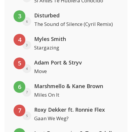
Si Antes Te Hubiera Conocido
Disturbed
3
6
The Sound of Silence (Cyril Remix)
Myles Smith
4
3
Stargazing
Adam Port & Stryv
5
4
Move
Marshmello & Kane Brown
6
7
Miles On It
Roxy Dekker ft. Ronnie Flex
7
5
Gaan We Weg?