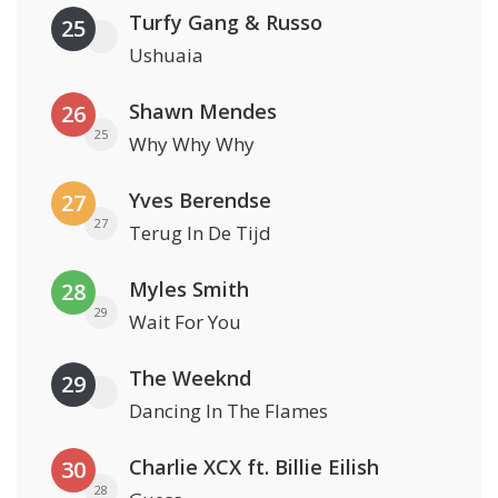
Turfy Gang & Russo
25
Ushuaia
Shawn Mendes
26
25
Why Why Why
Yves Berendse
27
27
Terug In De Tijd
Myles Smith
28
29
Wait For You
The Weeknd
29
Dancing In The Flames
Charlie XCX ft. Billie Eilish
30
28