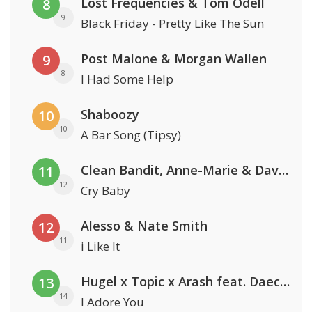
Lost Frequencies & Tom Odell
8
9
Black Friday - Pretty Like The Sun
Post Malone & Morgan Wallen
9
8
I Had Some Help
Shaboozy
10
10
A Bar Song (Tipsy)
Clean Bandit, Anne-Marie & David Guetta
11
12
Cry Baby
Alesso & Nate Smith
12
11
i Like It
Hugel x Topic x Arash feat. Daecolm
13
14
I Adore You