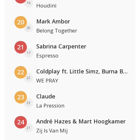
16
Houdini
Mark Ambor
20
20
Belong Together
Sabrina Carpenter
21
17
Espresso
Coldplay ft. Little Simz, Burna Boy, Elyanna & Tini
22
22
WE PRAY
Claude
23
23
La Pression
André Hazes & Mart Hoogkamer
24
21
Zij Is Van Mij