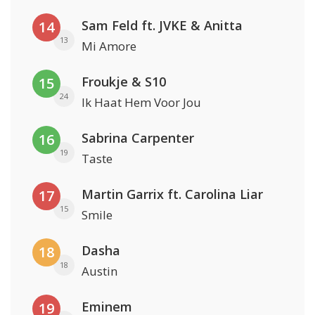
Sam Feld ft. JVKE & Anitta
14
13
Mi Amore
Froukje & S10
15
24
Ik Haat Hem Voor Jou
Sabrina Carpenter
16
19
Taste
Martin Garrix ft. Carolina Liar
17
15
Smile
Dasha
18
18
Austin
Eminem
19