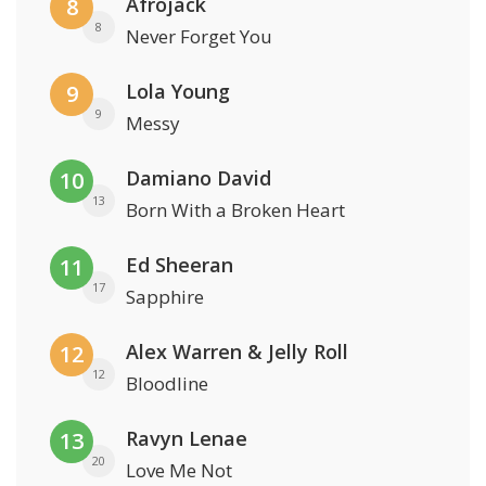
Afrojack
8
8
Never Forget You
Lola Young
9
9
Messy
Damiano David
10
13
Born With a Broken Heart
Ed Sheeran
11
17
Sapphire
Alex Warren & Jelly Roll
12
12
Bloodline
Ravyn Lenae
13
20
Love Me Not