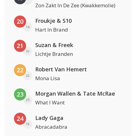
Zon Zakt In De Zee (Kwakkemolie)
Froukje & S10
20
14
Hart In Brand
Suzan & Freek
21
10
Lichtje Branden
Robert Van Hemert
22
22
Mona Lisa
Morgan Wallen & Tate McRae
23
25
What I Want
Lady Gaga
24
19
Abracadabra