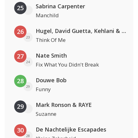
Sabrina Carpenter
25
Manchild
Hugel, David Guetta, Kehlani & Daecolm
26
23
Think Of Me
Nate Smith
27
24
Fix What You Didn't Break
Douwe Bob
28
29
Funny
Mark Ronson & RAYE
29
Suzanne
De Nachtelijke Escapades
30
28