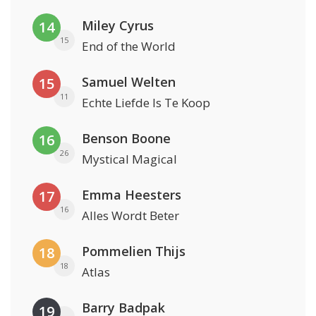
Miley Cyrus
14
15
End of the World
Samuel Welten
15
11
Echte Liefde Is Te Koop
Benson Boone
16
26
Mystical Magical
Emma Heesters
17
16
Alles Wordt Beter
Pommelien Thijs
18
18
Atlas
Barry Badpak
19