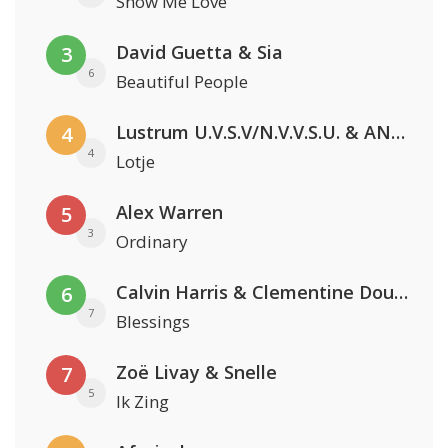
Show Me Love
David Guetta & Sia
3
6
Beautiful People
Lustrum U.V.S.V/N.V.V.S.U. & ANNO ONS & Jopke van Dobbenburgh & Roeland Beelen
4
4
Lotje
Alex Warren
5
3
Ordinary
Calvin Harris & Clementine Douglas
6
7
Blessings
Zoë Livay & Snelle
7
5
Ik Zing