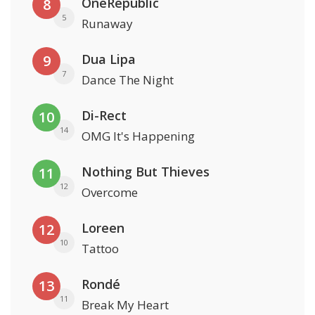
OneRepublic
8
5
Runaway
Dua Lipa
9
7
Dance The Night
Di-Rect
10
14
OMG It's Happening
Nothing But Thieves
11
12
Overcome
Loreen
12
10
Tattoo
Rondé
13
11
Break My Heart