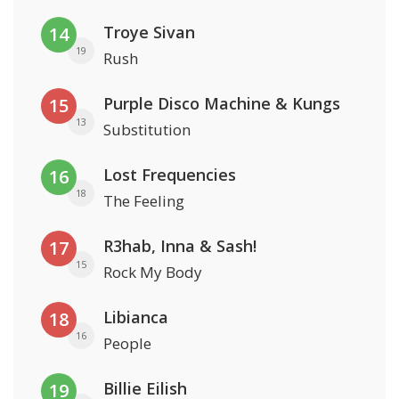
Troye Sivan
14
19
Rush
Purple Disco Machine & Kungs
15
13
Substitution
Lost Frequencies
16
18
The Feeling
R3hab, Inna & Sash!
17
15
Rock My Body
Libianca
18
16
People
Billie Eilish
19