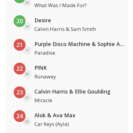
25
What Was I Made For?
Desire
20
24
Calvin Harris & Sam Smith
Purple Disco Machine & Sophie And The Giants
21
17
Paradise
P!NK
22
20
Runaway
Calvin Harris & Ellie Goulding
23
21
Miracle
Alok & Ava Max
24
22
Car Keys (Ayla)