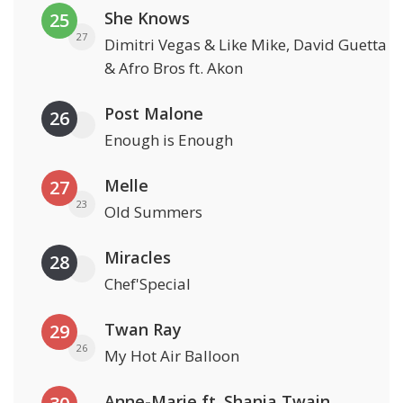
She Knows
25
27
Dimitri Vegas & Like Mike, David Guetta
& Afro Bros ft. Akon
Post Malone
26
Enough is Enough
Melle
27
23
Old Summers
Miracles
28
Chef'Special
Twan Ray
29
26
My Hot Air Balloon
Anne-Marie ft. Shania Twain