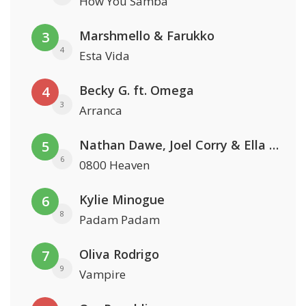
How You Samba
Marshmello & Farukko
3
4
Esta Vida
Becky G. ft. Omega
4
3
Arranca
Nathan Dawe, Joel Corry & Ella Henderson
5
6
0800 Heaven
Kylie Minogue
6
8
Padam Padam
Oliva Rodrigo
7
9
Vampire