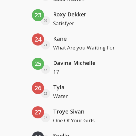
Roxy Dekker
23
29
Satisfyer
Kane
24
21
What Are you Waiting For
Davina Michelle
25
27
17
Tyla
26
22
Water
Troye Sivan
27
25
One Of Your Girls
Snelle