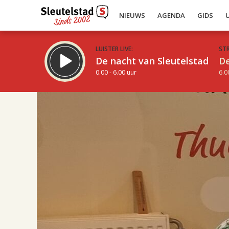
NIEUWS
AGENDA
GIDS
LUISTER LIVE:
ST
De nacht van Sleutelstad
De
0.00 - 6.00 uur
6.0
17.00
Inklappen