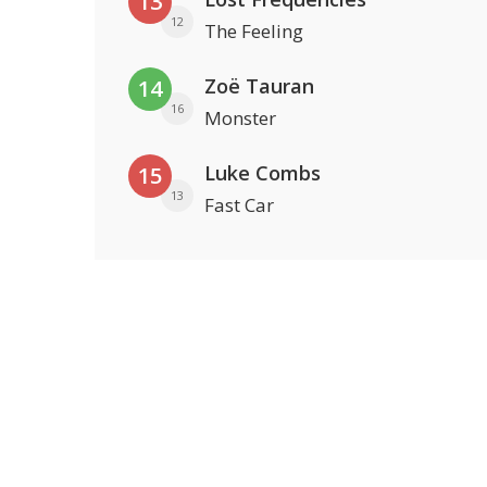
13
12
The Feeling
Zoë Tauran
14
16
Monster
Luke Combs
15
13
Fast Car