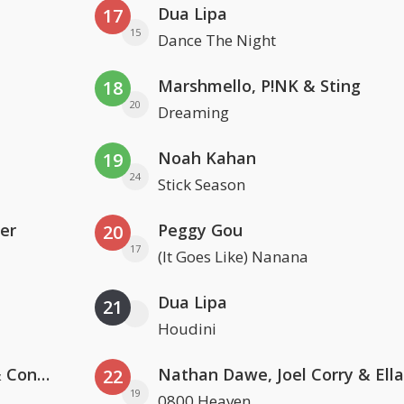
Dua Lipa
17
15
Dance The Night
Marshmello, P!NK & Sting
18
20
Dreaming
Noah Kahan
19
24
Stick Season
er
Peggy Gou
20
17
(It Goes Like) Nanana
Dua Lipa
21
Houdini
Kris Kross Amsterdam, Sera & Conor Maynard
22
19
0800 Heaven