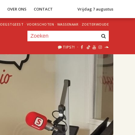
S
OVER ONS
CONTACT
Vrijdag 7 augustus
OEGSTGEEST
·
VOORSCHOTEN
·
WASSENAAR
·
ZOETERWOUDE
TIPS?!
·
Je luistert nu naar
uur 1 van 2
«
Vorig uur
Volgend uur
»
18.00