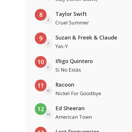
Taylor Swift
8
4
Cruel Summer
Suzan & Freek & Claude
9
7
Yas-Y
Iñigo Quintero
10
9
Si No Estás
Racoon
11
10
Nickel For Goodbye
Ed Sheeran
12
14
American Town
Lost Frequencies