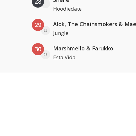
28
Hoodiedate
29
23
Jungle
Marshmello & Farukko
30
26
Esta Vida