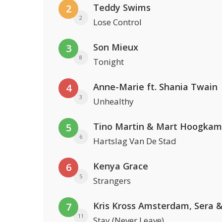
Teddy Swims
2
2
Lose Control
Son Mieux
3
8
Tonight
Anne-Marie ft. Shania Twain
4
3
Unhealthy
Tino Martin & Mart Hoogkam
5
6
Hartslag Van De Stad
Kenya Grace
6
5
Strangers
7
11
Stay (Never Leave)