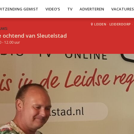
UITZENDING GEMIST
VIDEO’S
TV
ADVERTEREN
VACATURE
LEIDEN
·
LEIDERDORP
·
RAKS:
 ochtend van Sleutelstad
0 - 12.00 uur