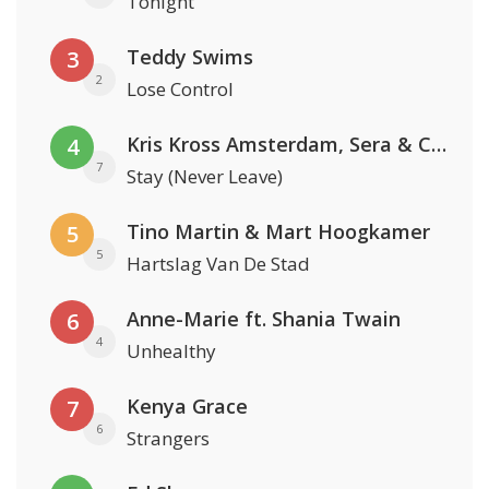
Tonight
Teddy Swims
3
2
Lose Control
Kris Kross Amsterdam, Sera & Conor Maynard
4
7
Stay (Never Leave)
Tino Martin & Mart Hoogkamer
5
5
Hartslag Van De Stad
Anne-Marie ft. Shania Twain
6
4
Unhealthy
Kenya Grace
7
6
Strangers