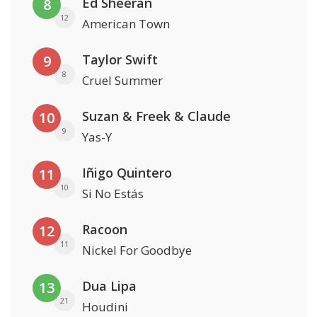
Ed Sheeran
8
12
American Town
Taylor Swift
9
8
Cruel Summer
Suzan & Freek & Claude
10
9
Yas-Y
Iñigo Quintero
11
10
Si No Estás
Racoon
12
11
Nickel For Goodbye
Dua Lipa
13
21
Houdini