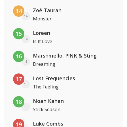
Zoë Tauran
14
14
Monster
Loreen
15
16
Is It Love
Marshmello, P!NK & Sting
16
18
Dreaming
Lost Frequencies
17
13
The Feeling
Noah Kahan
18
19
Stick Season
Luke Combs
19