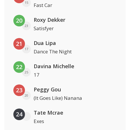
15
Fast Car
Roxy Dekker
20
23
Satisfyer
Dua Lipa
21
17
Dance The Night
Davina Michelle
22
25
17
Peggy Gou
23
20
(It Goes Like) Nanana
Tate Mcrae
24
Exes