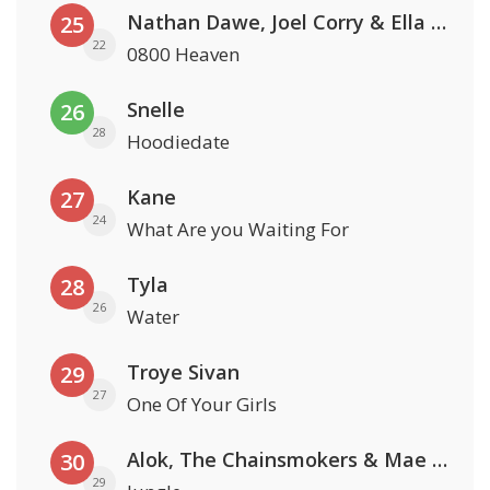
Nathan Dawe, Joel Corry & Ella Henderson
25
22
0800 Heaven
Snelle
26
28
Hoodiedate
Kane
27
24
What Are you Waiting For
Tyla
28
26
Water
Troye Sivan
29
27
One Of Your Girls
Alok, The Chainsmokers & Mae Stephens
30
29