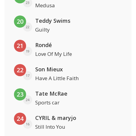
23
Medusa
Teddy Swims
20
22
Guilty
Rondé
21
19
Love Of My Life
Son Mieux
22
17
Have A Little Faith
Tate McRae
23
24
Sports car
CYRIL & maryjo
24
16
Still Into You