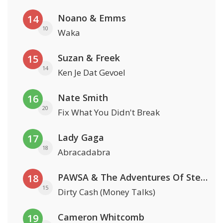
Noano & Emms
14
10
Waka
Suzan & Freek
15
14
Ken Je Dat Gevoel
Nate Smith
16
20
Fix What You Didn't Break
Lady Gaga
17
18
Abracadabra
PAWSA & The Adventures Of Stevie V
18
15
Dirty Cash (Money Talks)
Cameron Whitcomb
19