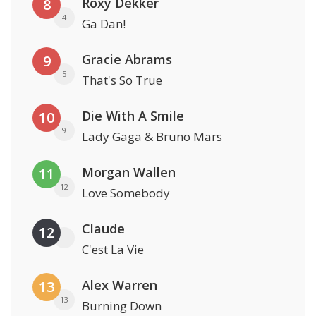
Roxy Dekker
8
4
Ga Dan!
Gracie Abrams
9
5
That's So True
Die With A Smile
10
9
Lady Gaga & Bruno Mars
Morgan Wallen
11
12
Love Somebody
Claude
12
C'est La Vie
Alex Warren
13
13
Burning Down