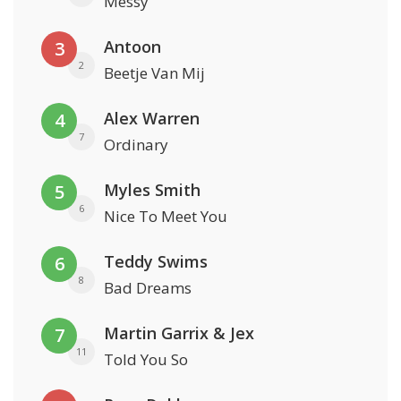
Messy
Antoon
3
2
Beetje Van Mij
Alex Warren
4
7
Ordinary
Myles Smith
5
6
Nice To Meet You
Teddy Swims
6
8
Bad Dreams
Martin Garrix & Jex
7
11
Told You So