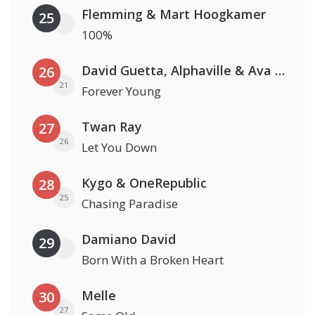
Flemming & Mart Hoogkamer
25
100%
David Guetta, Alphaville & Ava Max
26
21
Forever Young
Twan Ray
27
26
Let You Down
Kygo & OneRepublic
28
25
Chasing Paradise
Damiano David
29
Born With a Broken Heart
Melle
30
27