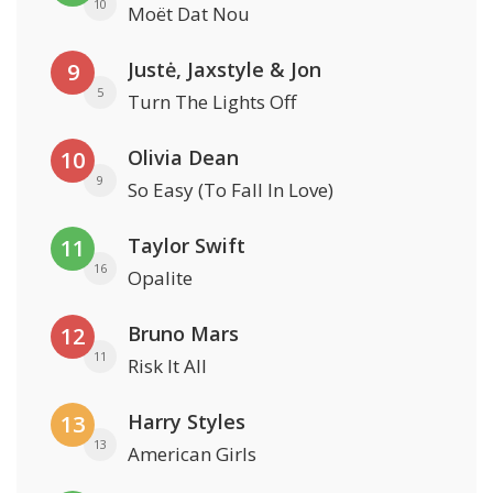
10
Moët Dat Nou
Justė, Jaxstyle & Jon
9
5
Turn The Lights Off
Olivia Dean
10
9
So Easy (To Fall In Love)
Taylor Swift
11
16
Opalite
Bruno Mars
12
11
Risk It All
Harry Styles
13
13
American Girls