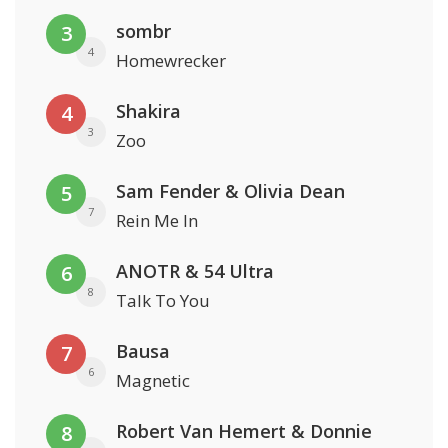
sombr
3
4
Homewrecker
Shakira
4
3
Zoo
Sam Fender & Olivia Dean
5
7
Rein Me In
ANOTR & 54 Ultra
6
8
Talk To You
Bausa
7
6
Magnetic
Robert Van Hemert & Donnie
8