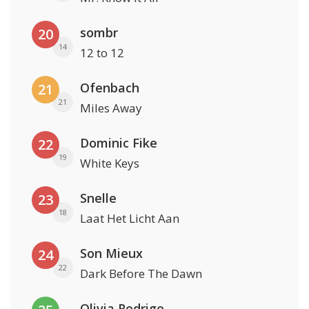
sombr
20
14
12 to 12
Ofenbach
21
21
Miles Away
Dominic Fike
22
19
White Keys
Snelle
23
18
Laat Het Licht Aan
Son Mieux
24
22
Dark Before The Dawn
Olivia Rodrigo