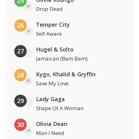
25
29
Drop Dead
Temper City
26
26
Self Aware
Hugel & Solto
27
Jamaican (Bam Bam)
Kygo, Khalid & Gryffin
28
28
Save My Love
Lady Gaga
29
Shape Of A Woman
Olivia Dean
30
24
Man I Need