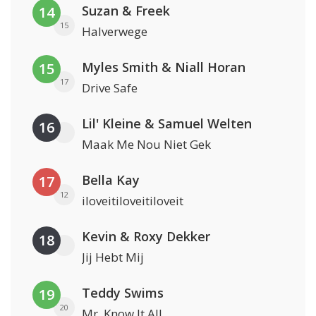
Suzan & Freek
14
15
Halverwege
Myles Smith & Niall Horan
15
17
Drive Safe
Lil' Kleine & Samuel Welten
16
Maak Me Nou Niet Gek
Bella Kay
17
12
iloveitiloveitiloveit
Kevin & Roxy Dekker
18
Jij Hebt Mij
Teddy Swims
19
20
Mr. Know It All