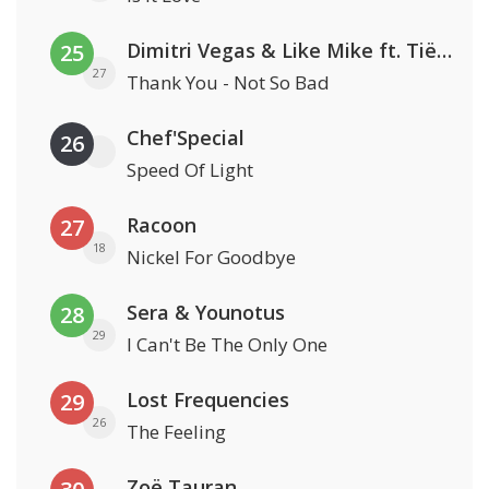
Dimitri Vegas & Like Mike ft. Tiësto, W&W & Dido
25
27
Thank You - Not So Bad
Chef'Special
26
Speed Of Light
Racoon
27
18
Nickel For Goodbye
Sera & Younotus
28
29
I Can't Be The Only One
Lost Frequencies
29
26
The Feeling
Zoë Tauran