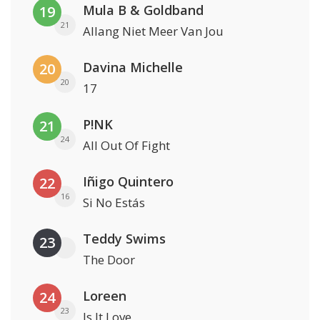
Mula B & Goldband
19
21
Allang Niet Meer Van Jou
Davina Michelle
20
20
17
P!NK
21
24
All Out Of Fight
Iñigo Quintero
22
16
Si No Estás
Teddy Swims
23
The Door
Loreen
24
23
Is It Love