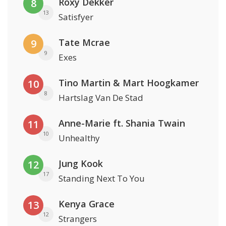
Roxy Dekker
8
13
Satisfyer
Tate Mcrae
9
9
Exes
Tino Martin & Mart Hoogkamer
10
8
Hartslag Van De Stad
Anne-Marie ft. Shania Twain
11
10
Unhealthy
Jung Kook
12
17
Standing Next To You
Kenya Grace
13
12
Strangers