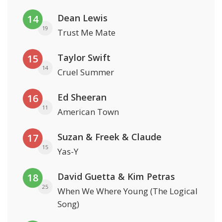
Dean Lewis
14
19
Trust Me Mate
Taylor Swift
15
14
Cruel Summer
Ed Sheeran
16
11
American Town
Suzan & Freek & Claude
17
15
Yas-Y
David Guetta & Kim Petras
18
25
When We Where Young (The Logical
Song)