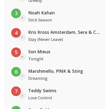
Greedy
Noah Kahan
3
5
Stick Season
Kris Kross Amsterdam, Sera & Conor Maynard
4
3
Stay (Never Leave)
Son Mieux
5
4
Tonight
Marshmello, P!NK & Sting
6
7
Dreaming
Teddy Swims
7
6
Lose Control