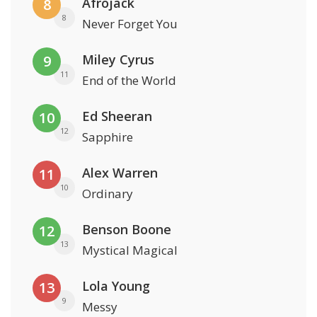
Afrojack
8
8
Never Forget You
Miley Cyrus
9
11
End of the World
Ed Sheeran
10
12
Sapphire
Alex Warren
11
10
Ordinary
Benson Boone
12
13
Mystical Magical
Lola Young
13
9
Messy