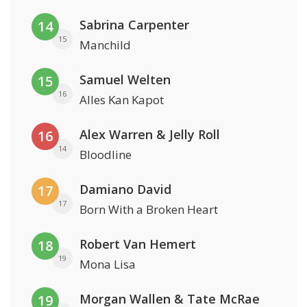
Sabrina Carpenter
14
15
Manchild
Samuel Welten
15
16
Alles Kan Kapot
Alex Warren & Jelly Roll
16
14
Bloodline
Damiano David
17
17
Born With a Broken Heart
Robert Van Hemert
18
19
Mona Lisa
Morgan Wallen & Tate McRae
19