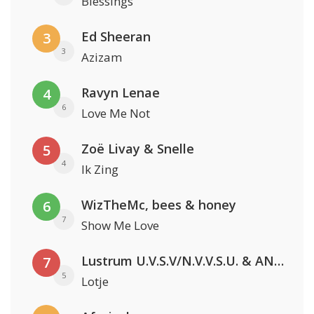
Blessings
Ed Sheeran
3
3
Azizam
Ravyn Lenae
4
6
Love Me Not
Zoë Livay & Snelle
5
4
Ik Zing
WizTheMc, bees & honey
6
7
Show Me Love
Lustrum U.V.S.V/N.V.V.S.U. & ANNO ONS & Jopke van Dobbenburgh & Roeland Beelen
7
5
Lotje