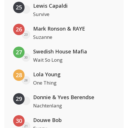
Lewis Capaldi
25
Survive
Mark Ronson & RAYE
26
23
Suzanne
Swedish House Mafia
27
30
Wait So Long
Lola Young
28
28
One Thing
Donnie & Yves Berendse
29
Nachtenlang
Douwe Bob
30
21