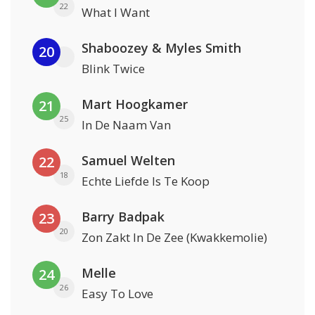
22
What I Want
Shaboozey & Myles Smith
20
Blink Twice
Mart Hoogkamer
21
25
In De Naam Van
Samuel Welten
22
18
Echte Liefde Is Te Koop
Barry Badpak
23
20
Zon Zakt In De Zee (Kwakkemolie)
Melle
24
26
Easy To Love