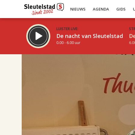
NIEUWS
AGENDA
GIDS
LUISTER LIVE:
ST
De nacht van Sleutelstad
De
0.00 - 6.00 uur
6.0
17.00
Inklappen