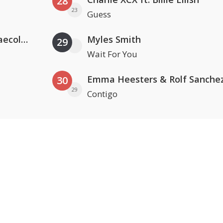
28
23
Guess
Hugel x Topic x Arash feat. Daecolm
Myles Smith
29
Wait For You
Emma Heesters & Rolf Sanche
30
29
Contigo