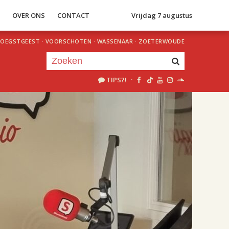
S
OVER ONS
CONTACT
Vrijdag 7 augustus
OEGSTGEEST
·
VOORSCHOTEN
·
WASSENAAR
·
ZOETERWOUDE
TIPS?!
·
Je luistert nu naar
uur 1 van 2
«
Vorig uur
Volgend uur
»
18.00