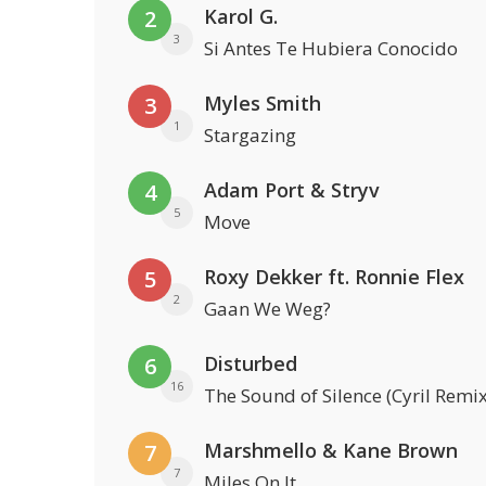
Karol G.
2
3
Si Antes Te Hubiera Conocido
Myles Smith
3
1
Stargazing
Adam Port & Stryv
4
5
Move
Roxy Dekker ft. Ronnie Flex
5
2
Gaan We Weg?
Disturbed
6
16
The Sound of Silence (Cyril Remix
Marshmello & Kane Brown
7
7
Miles On It