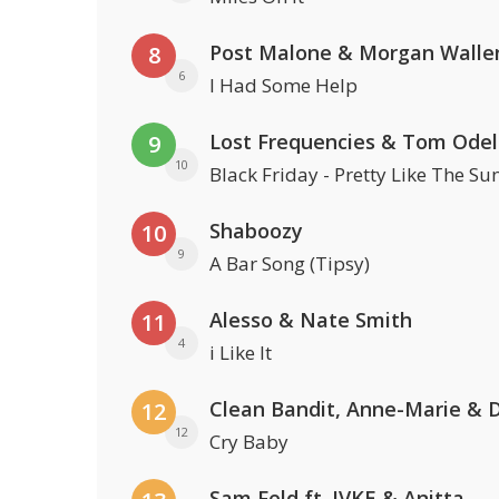
Post Malone & Morgan Walle
8
6
I Had Some Help
Lost Frequencies & Tom Odel
9
10
Black Friday - Pretty Like The Su
Shaboozy
10
9
A Bar Song (Tipsy)
Alesso & Nate Smith
11
4
i Like It
12
12
Cry Baby
Sam Feld ft. JVKE & Anitta