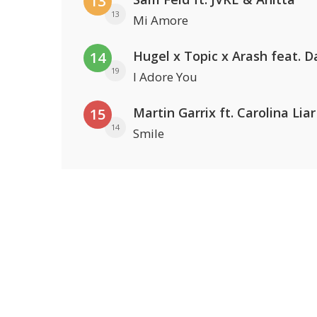
13
13
Mi Amore
14
19
I Adore You
Martin Garrix ft. Carolina Liar
15
14
Smile