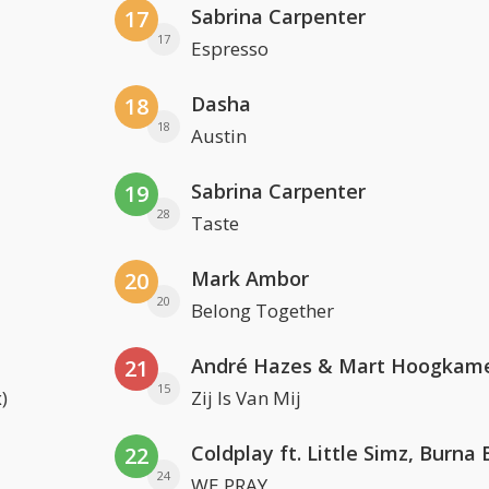
Sabrina Carpenter
17
17
Espresso
Dasha
18
18
Austin
Sabrina Carpenter
19
28
Taste
Mark Ambor
20
20
Belong Together
André Hazes & Mart Hoogkam
21
15
)
Zij Is Van Mij
22
24
WE PRAY