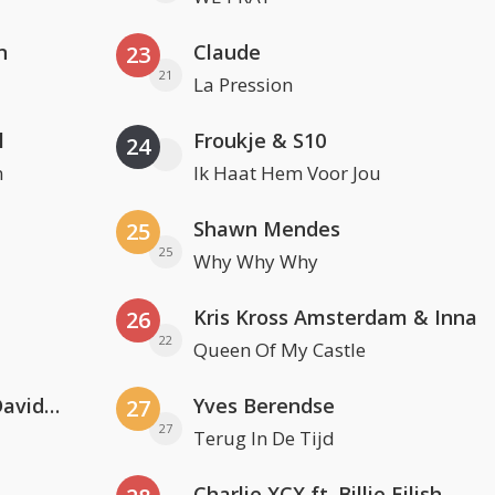
n
Claude
23
21
La Pression
l
Froukje & S10
24
n
Ik Haat Hem Voor Jou
Shawn Mendes
25
25
Why Why Why
Kris Kross Amsterdam & Inna
26
22
Queen Of My Castle
Clean Bandit, Anne-Marie & David Guetta
Yves Berendse
27
27
Terug In De Tijd
Charlie XCX ft. Billie Eilish