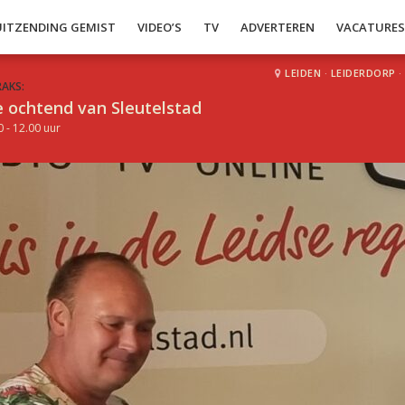
UITZENDING GEMIST
VIDEO’S
TV
ADVERTEREN
VACATURE
LEIDEN
·
LEIDERDORP
·
RAKS:
 ochtend van Sleutelstad
0 - 12.00 uur