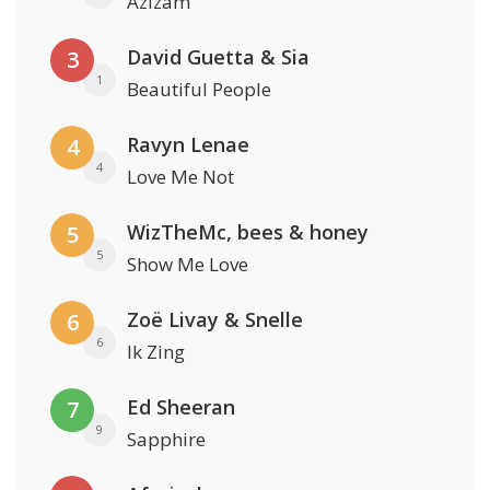
Azizam
David Guetta & Sia
3
1
Beautiful People
Ravyn Lenae
4
4
Love Me Not
WizTheMc, bees & honey
5
5
Show Me Love
Zoë Livay & Snelle
6
6
Ik Zing
Ed Sheeran
7
9
Sapphire