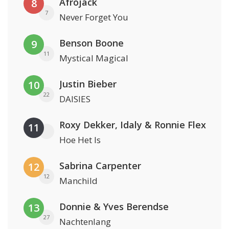
Afrojack
8
7
Never Forget You
Benson Boone
9
11
Mystical Magical
Justin Bieber
10
22
DAISIES
Roxy Dekker, Idaly & Ronnie Flex
11
Hoe Het Is
Sabrina Carpenter
12
12
Manchild
Donnie & Yves Berendse
13
27
Nachtenlang