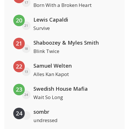
17
Born With a Broken Heart
Lewis Capaldi
20
21
Survive
Shaboozey & Myles Smith
21
18
Blink Twice
Samuel Welten
22
13
Alles Kan Kapot
Swedish House Mafia
23
24
Wait So Long
sombr
24
undressed