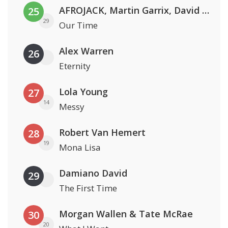
AFROJACK, Martin Garrix, David Guetta & Amél
25
29
Our Time
Alex Warren
26
Eternity
Lola Young
27
14
Messy
Robert Van Hemert
28
19
Mona Lisa
Damiano David
29
The First Time
Morgan Wallen & Tate McRae
30
20