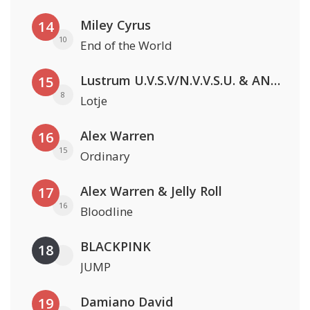
Miley Cyrus
14
10
End of the World
Lustrum U.V.S.V/N.V.V.S.U. & ANNO ONS & Jopke van Dobbenburgh & Roeland Beelen
15
8
Lotje
Alex Warren
16
15
Ordinary
Alex Warren & Jelly Roll
17
16
Bloodline
BLACKPINK
18
JUMP
Damiano David
19