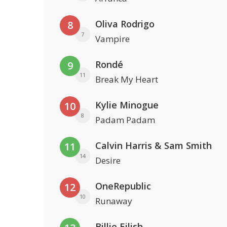
Oliva Rodrigo
8
7
Vampire
Rondé
9
11
Break My Heart
Kylie Minogue
10
8
Padam Padam
Calvin Harris & Sam Smith
11
14
Desire
OneRepublic
12
10
Runaway
Billie Eilish