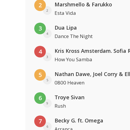
Marshmello & Farukko
2
2
Esta Vida
Dua Lipa
3
4
Dance The Night
4
3
How You Samba
5
5
0800 Heaven
Troye Sivan
6
9
Rush
Becky G. ft. Omega
7
6
Arranca