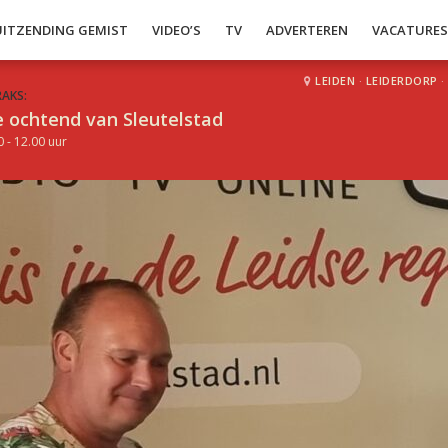
UITZENDING GEMIST
VIDEO’S
TV
ADVERTEREN
VACATURE
LEIDEN
·
LEIDERDORP
·
RAKS:
 ochtend van Sleutelstad
0 - 12.00 uur