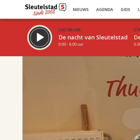
NIEUWS
AGENDA
GIDS
LUISTER LIVE:
ST
De nacht van Sleutelstad
De
0.00 - 6.00 uur
6.0
17.00
Inklappen