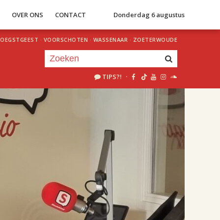
S
OVER ONS
CONTACT
Donderdag 6 augustus
OEGSTGEEST
·
VOORSCHOTEN
·
WASSENAAR
·
ZOETERWOUDE
TIPS?!
·
Je luistert nu naar
uur 1 van 2
«
Vorig uur
Volgend uur
»
18.00