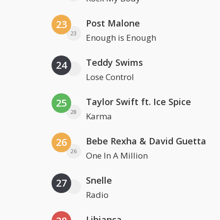
Post Malone
23
23
Enough is Enough
Teddy Swims
24
Lose Control
Taylor Swift ft. Ice Spice
25
28
Karma
Bebe Rexha & David Guetta
26
26
One In A Million
Snelle
27
Radio
Libianca