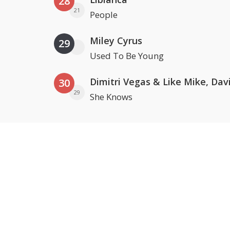
28
21
People
Miley Cyrus
29
Used To Be Young
30
29
She Knows