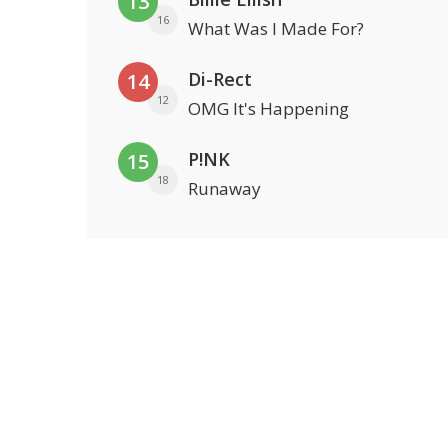
13
16
What Was I Made For?
Di-Rect
14
12
OMG It's Happening
P!NK
15
18
Runaway