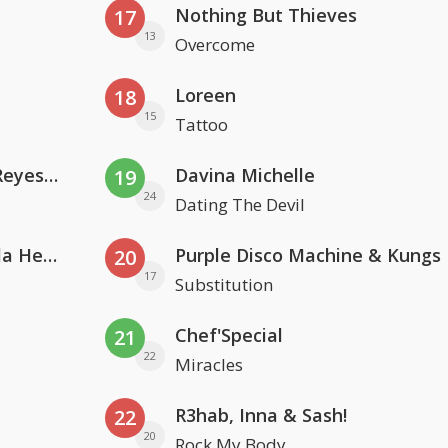
Nothing But Thieves
17
13
Overcome
Loreen
18
15
Tattoo
Kris Kross Amsterdam. Sofia Reyes & Tinie Tempah
Davina Michelle
19
24
Dating The Devil
Nathan Dawe, Joel Corry & Ella Henderson
Purple Disco Machine & Kungs
20
17
Substitution
Chef'Special
21
22
Miracles
R3hab, Inna & Sash!
22
20
Rock My Body