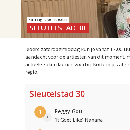
Zaterdag 17.00 - 19.00 uur
SLEUTELSTAD 30
Iedere zaterdagmiddag kun je vanaf 17.00 uur
aandacht voor dé artiesten van dit moment, m
actuele zaken komen voorbij. Kortom je zater
regio.
Sleutelstad 30
Peggy Gou
1
1
(It Goes Like) Nanana