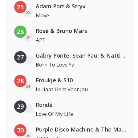
Adam Port & Stryv
25
20
Move
Rosé & Bruno Mars
26
28
APT
Gabry Ponte, Sean Paul & Natti Natasha
27
Born To Love Ya
Froukje & S10
28
24
Ik Haat Hem Voor Jou
Rondé
29
Love Of My Life
Purple Disco Machine & The Magician
30
26