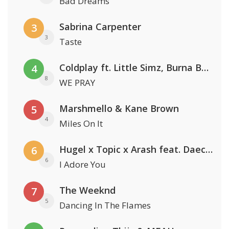
Bad Dreams
Sabrina Carpenter
3
3
Taste
Coldplay ft. Little Simz, Burna Boy, Elyanna & Tini
4
8
WE PRAY
Marshmello & Kane Brown
5
4
Miles On It
Hugel x Topic x Arash feat. Daecolm
6
6
I Adore You
The Weeknd
7
5
Dancing In The Flames