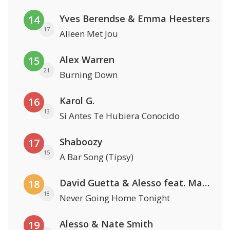
Yves Berendse & Emma Heesters
14
17
Alleen Met Jou
Alex Warren
15
21
Burning Down
Karol G.
16
13
Si Antes Te Hubiera Conocido
Shaboozy
17
15
A Bar Song (Tipsy)
David Guetta & Alesso feat. Madison Love
18
18
Never Going Home Tonight
Alesso & Nate Smith
19