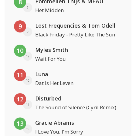
Pommelien Thijs & MEAU
8
9
Het Midden
Lost Frequencies & Tom Odell
9
7
Black Friday - Pretty Like The Sun
Myles Smith
10
12
Wait For You
Luna
11
10
Dat Is Het Leven
Disturbed
12
11
The Sound of Silence (Cyril Remix)
Gracie Abrams
13
19
I Love You, I'm Sorry