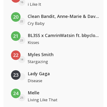
16
i Like It
Clean Bandit, Anne-Marie & David Guetta
20
22
Cry Baby
BL3SS x CamrinWatsin ft. bbyclose
21
23
Kisses
Myles Smith
22
14
Stargazing
Lady Gaga
23
Disease
Melle
24
25
Living Like That