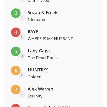
Man I Need
Suzan & Freek
3
4
Niemand
RAYE
4
3
WHERE IS MY HUSBAND!
Lady Gaga
5
11
The Dead Dance
HUNTR/X
6
6
Golden
Alex Warren
7
7
Eternity