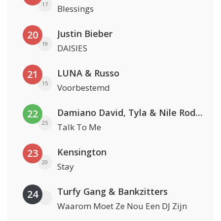
17
Blessings
Justin Bieber
20
19
DAISIES
LUNA & Russo
21
15
Voorbestemd
Damiano David, Tyla & Nile Rodgers
22
25
Talk To Me
Kensington
23
20
Stay
Turfy Gang & Bankzitters
24
Waarom Moet Ze Nou Een DJ Zijn