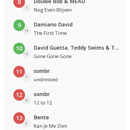
Douwe Bob & MEAU
8
5
Nog Even Blijven
Damiano David
9
14
The First Time
David Guetta, Teddy Swims & Tones And I
10
12
Gone Gone Gone
sombr
11
9
undressed
sombr
12
10
12 to 12
Bente
13
8
Kan Je Me Zien