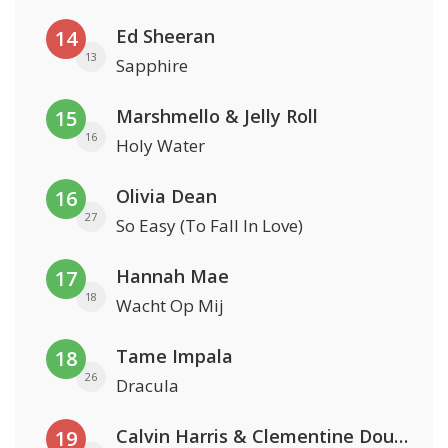
Ed Sheeran
14
13
Sapphire
Marshmello & Jelly Roll
15
16
Holy Water
Olivia Dean
16
27
So Easy (To Fall In Love)
Hannah Mae
17
18
Wacht Op Mij
Tame Impala
18
26
Dracula
Calvin Harris & Clementine Douglas
19