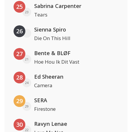
Sabrina Carpenter
25
23
Tears
Sienna Spiro
26
Die On This Hill
Bente & BLØF
27
21
Hoe Hou Ik Dit Vast
Ed Sheeran
28
24
Camera
SERA
29
29
Firestone
Ravyn Lenae
30
22