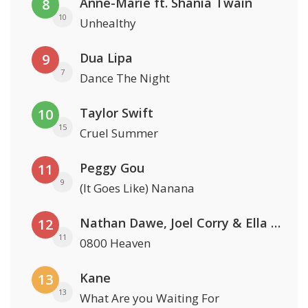
Anne-Marie ft. Shania Twain
8
10
Unhealthy
Dua Lipa
9
7
Dance The Night
Taylor Swift
10
15
Cruel Summer
Peggy Gou
11
9
(It Goes Like) Nanana
Nathan Dawe, Joel Corry & Ella Henderson
12
11
0800 Heaven
Kane
13
13
What Are you Waiting For