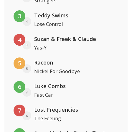
Strangers
Teddy Swims
3
4
Lose Control
Suzan & Freek & Claude
4
3
Yas-Y
Racoon
5
5
Nickel For Goodbye
Luke Combs
6
8
Fast Car
Lost Frequencies
7
6
The Feeling