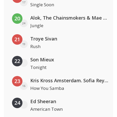
17
Single Soon
Alok, The Chainsmokers & Mae Stephens
20
24
Jungle
Troye Sivan
21
19
Rush
Son Mieux
22
Tonight
Kris Kross Amsterdam. Sofia Reyes & Tinie Tempah
23
16
How You Samba
Ed Sheeran
24
American Town