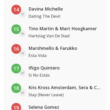
Davina Michelle
14
12
Dating The Devil
Tino Martin & Mart Hoogkamer
15
18
Hartslag Van De Stad
Marshmello & Farukko
16
14
Esta Vida
Iñigo Quintero
17
23
Si No Estás
Kris Kross Amsterdam, Sera & Conor Maynard
18
26
Stay (Never Leave)
Selena Gomez
19