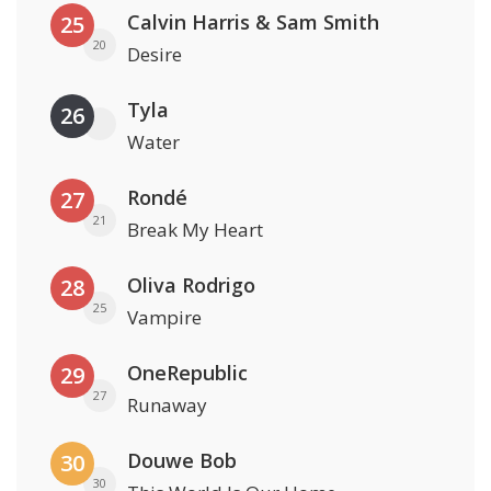
Calvin Harris & Sam Smith
25
20
Desire
Tyla
26
Water
Rondé
27
21
Break My Heart
Oliva Rodrigo
28
25
Vampire
OneRepublic
29
27
Runaway
Douwe Bob
30
30