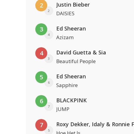
Justin Bieber
2
2
DAISIES
Ed Sheeran
3
4
Azizam
David Guetta & Sia
4
3
Beautiful People
Ed Sheeran
5
6
Sapphire
BLACKPINK
6
7
JUMP
Roxy Dekker, Idaly & Ronnie 
7
5
Hoe Het Is