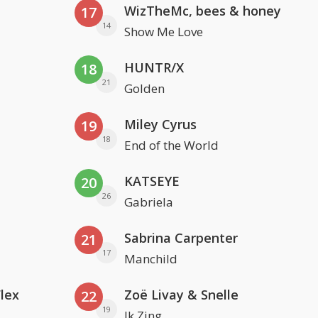
WizTheMc, bees & honey
17
14
Show Me Love
HUNTR/X
18
21
Golden
Miley Cyrus
19
18
End of the World
KATSEYE
20
26
Gabriela
Sabrina Carpenter
21
17
Manchild
Flex
Zoë Livay & Snelle
22
19
Ik Zing