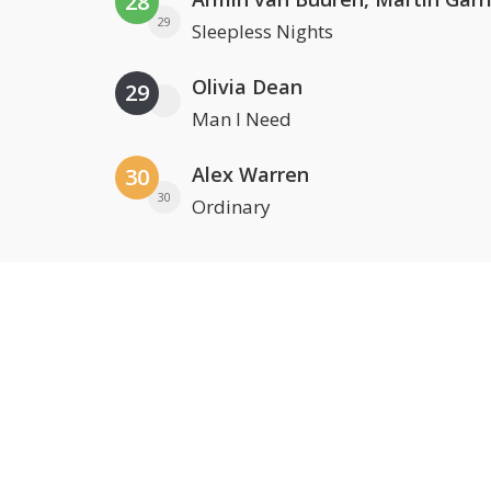
28
29
Sleepless Nights
Olivia Dean
29
Man I Need
Alex Warren
30
30
Ordinary