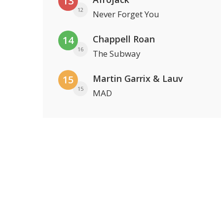
13
12
Never Forget You
Chappell Roan
14
16
The Subway
Martin Garrix & Lauv
15
15
MAD