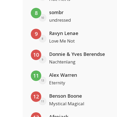
sombr
8
10
undressed
Ravyn Lenae
9
8
Love Me Not
Donnie & Yves Berendse
10
9
Nachtenlang
Alex Warren
11
13
Eternity
Benson Boone
12
11
Mystical Magical
Afrojack