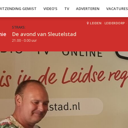
UITZENDING GEMIST
VIDEO’S
TV
ADVERTEREN
VACATURE
LEIDEN
·
LEIDERDORP
·
STRAKS:
hie
De avond van Sleutelstad
21.00 - 0.00 uur