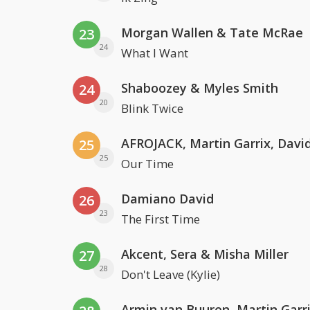
Morgan Wallen & Tate McRae
23
24
What I Want
Shaboozey & Myles Smith
24
20
Blink Twice
25
25
Our Time
Damiano David
26
23
The First Time
Akcent, Sera & Misha Miller
27
28
Don't Leave (Kylie)