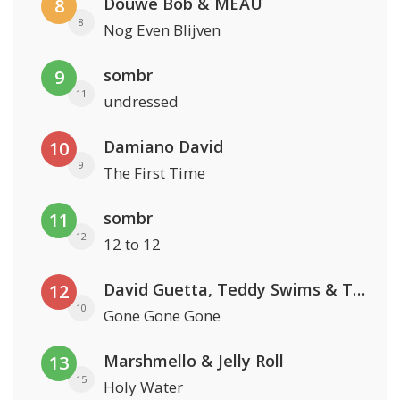
Douwe Bob & MEAU
8
8
Nog Even Blijven
sombr
9
11
undressed
Damiano David
10
9
The First Time
sombr
11
12
12 to 12
David Guetta, Teddy Swims & Tones And I
12
10
Gone Gone Gone
Marshmello & Jelly Roll
13
15
Holy Water