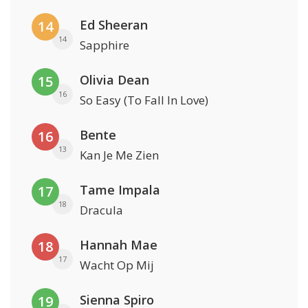
Ed Sheeran
14
14
Sapphire
Olivia Dean
15
16
So Easy (To Fall In Love)
Bente
16
13
Kan Je Me Zien
Tame Impala
17
18
Dracula
Hannah Mae
18
17
Wacht Op Mij
Sienna Spiro
19