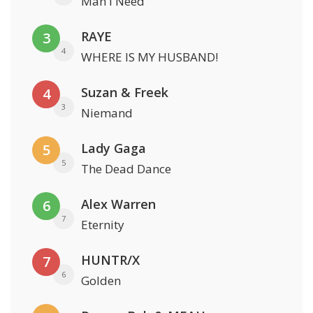
Man I Need
RAYE
3
4
WHERE IS MY HUSBAND!
Suzan & Freek
4
3
Niemand
Lady Gaga
5
5
The Dead Dance
Alex Warren
6
7
Eternity
HUNTR/X
7
6
Golden