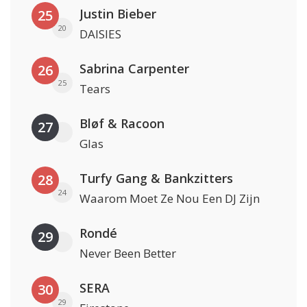
Justin Bieber
25
20
DAISIES
Sabrina Carpenter
26
25
Tears
Bløf & Racoon
27
Glas
Turfy Gang & Bankzitters
28
24
Waarom Moet Ze Nou Een DJ Zijn
Rondé
29
Never Been Better
SERA
30
29