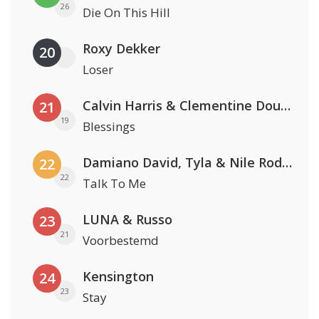
26
Die On This Hill
Roxy Dekker
20
Loser
Calvin Harris & Clementine Douglas
21
19
Blessings
Damiano David, Tyla & Nile Rodgers
22
22
Talk To Me
LUNA & Russo
23
21
Voorbestemd
Kensington
24
23
Stay