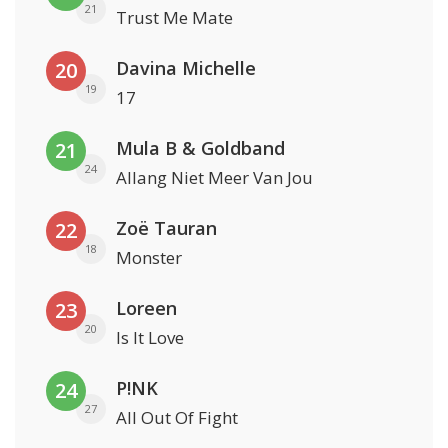
21
Trust Me Mate
Davina Michelle
20
19
17
Mula B & Goldband
21
24
Allang Niet Meer Van Jou
Zoë Tauran
22
18
Monster
Loreen
23
20
Is It Love
P!NK
24
27
All Out Of Fight