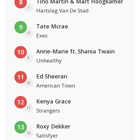
Tino Martin & Mart Hoogkamer
8
7
Hartslag Van De Stad
Tate Mcrae
9
13
Exes
Anne-Marie ft. Shania Twain
10
8
Unhealthy
Ed Sheeran
11
10
American Town
Kenya Grace
12
11
Strangers
Roxy Dekker
13
16
Satisfyer