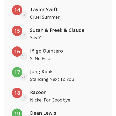
Taylor Swift
14
12
Cruel Summer
Suzan & Freek & Claude
15
14
Yas-Y
Iñigo Quintero
16
15
Si No Estás
Jung Kook
17
23
Standing Next To You
Racoon
18
17
Nickel For Goodbye
Dean Lewis
19