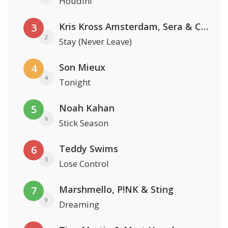
Houdini
Kris Kross Amsterdam, Sera & Conor Maynard
3
2
Stay (Never Leave)
Son Mieux
4
4
Tonight
Noah Kahan
5
6
Stick Season
Teddy Swims
6
5
Lose Control
Marshmello, P!NK & Sting
7
9
Dreaming