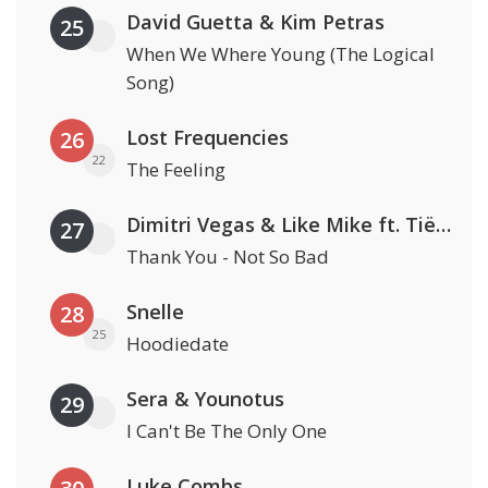
David Guetta & Kim Petras
25
When We Where Young (The Logical
Song)
Lost Frequencies
26
22
The Feeling
Dimitri Vegas & Like Mike ft. Tiësto, W&W & Dido
27
Thank You - Not So Bad
Snelle
28
25
Hoodiedate
Sera & Younotus
29
I Can't Be The Only One
Luke Combs