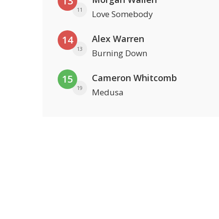
13
11
Love Somebody
Alex Warren
14
13
Burning Down
Cameron Whitcomb
15
19
Medusa