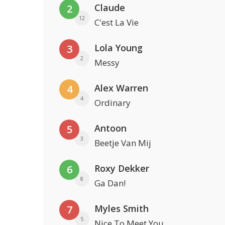
Claude
2
12
C'est La Vie
Lola Young
3
2
Messy
Alex Warren
4
4
Ordinary
Antoon
5
3
Beetje Van Mij
Roxy Dekker
6
8
Ga Dan!
Myles Smith
7
5
Nice To Meet You