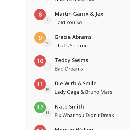
Martin Garrix & Jex
8
7
Told You So
Gracie Abrams
9
9
That's So True
Teddy Swims
10
6
Bad Dreams
Die With A Smile
11
10
Lady Gaga & Bruno Mars
Nate Smith
12
16
Fix What You Didn't Break
Morgan Wallen