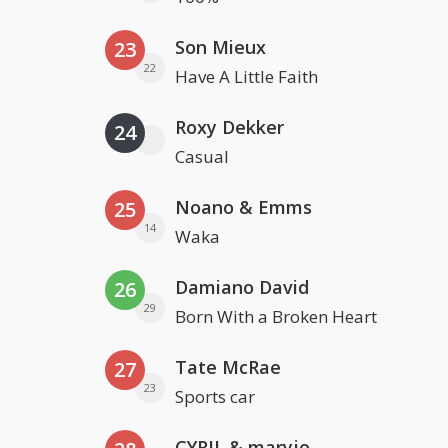
Son Mieux
23
22
Have A Little Faith
Roxy Dekker
24
Casual
Noano & Emms
25
14
Waka
Damiano David
26
29
Born With a Broken Heart
Tate McRae
27
23
Sports car
CYRIL & maryjo