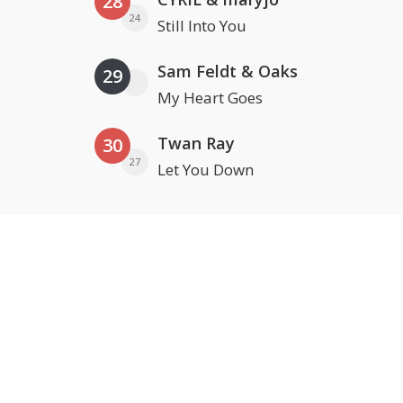
28
24
Still Into You
Sam Feldt & Oaks
29
My Heart Goes
Twan Ray
30
27
Let You Down