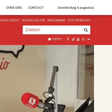
S
OVER ONS
CONTACT
Donderdag 6 augustus
OEGSTGEEST
·
VOORSCHOTEN
·
WASSENAAR
·
ZOETERWOUDE
TIPS?!
·
Je luistert nu naar
uur 1 van 2
«
Vorig uur
Volgend uur
»
18.00