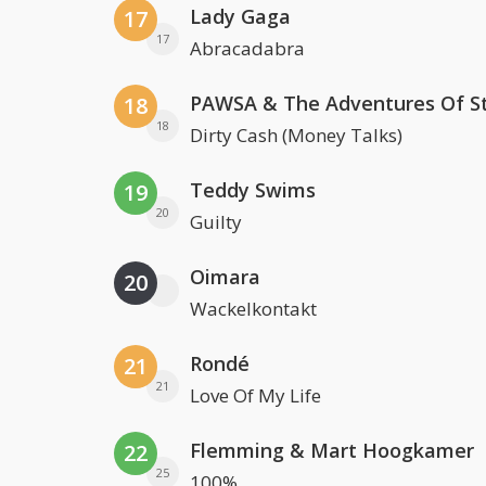
Lady Gaga
17
17
Abracadabra
18
18
Dirty Cash (Money Talks)
Teddy Swims
19
20
Guilty
Oimara
20
Wackelkontakt
Rondé
21
21
Love Of My Life
Flemming & Mart Hoogkamer
22
25
100%