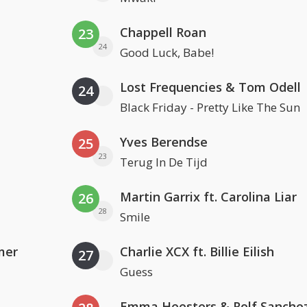
Chappell Roan
23
24
Good Luck, Babe!
Lost Frequencies & Tom Odell
24
Black Friday - Pretty Like The Sun
Yves Berendse
25
23
Terug In De Tijd
Martin Garrix ft. Carolina Liar
26
28
Smile
mer
Charlie XCX ft. Billie Eilish
27
Guess
Emma Heesters & Rolf Sanche