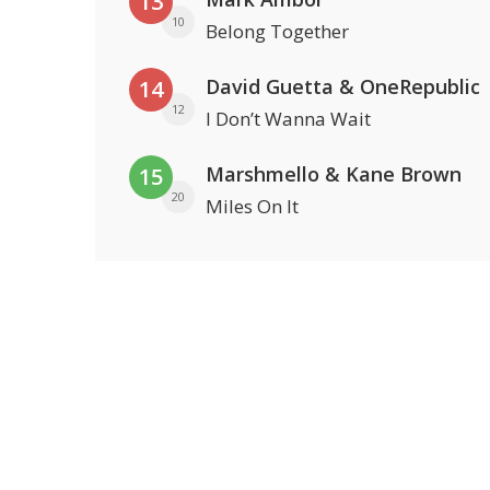
13
10
Belong Together
David Guetta & OneRepublic
14
12
I Don’t Wanna Wait
Marshmello & Kane Brown
15
20
Miles On It