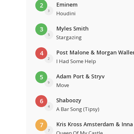
Eminem
2
3
Houdini
Myles Smith
3
5
Stargazing
Post Malone & Morgan Walle
4
2
I Had Some Help
Adam Port & Stryv
5
9
Move
Shaboozy
6
4
A Bar Song (Tipsy)
Kris Kross Amsterdam & Inna
7
7
Queen Of My Castle