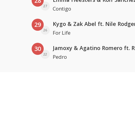
28
27
Contigo
Kygo & Zak Abel ft. Nile Rodge
29
26
For Life
30
22
Pedro