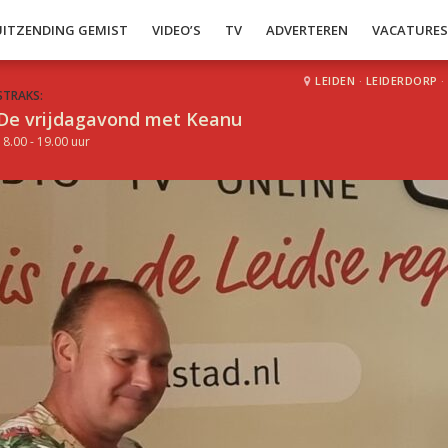
UITZENDING GEMIST
VIDEO’S
TV
ADVERTEREN
VACATURE
LEIDEN
·
LEIDERDORP
·
STRAKS:
De vrijdagavond met Keanu
18.00 - 19.00 uur