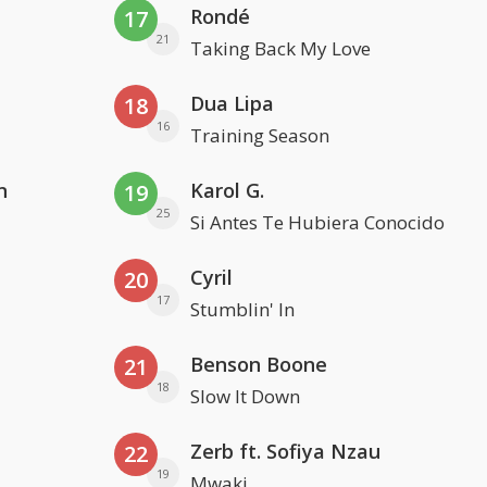
Rondé
17
21
Taking Back My Love
Dua Lipa
18
16
Training Season
n
Karol G.
19
25
Si Antes Te Hubiera Conocido
Cyril
20
17
Stumblin' In
Benson Boone
21
18
Slow It Down
Zerb ft. Sofiya Nzau
22
19
Mwaki