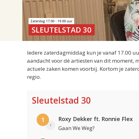
Zaterdag 17.00 - 19.00 uur
SLEUTELSTAD 30
Iedere zaterdagmiddag kun je vanaf 17.00 uur
aandacht voor dé artiesten van dit moment, m
actuele zaken komen voorbij. Kortom je zater
regio.
Sleutelstad 30
Roxy Dekker ft. Ronnie Flex
1
1
Gaan We Weg?