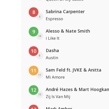
Sabrina Carpenter
8
6
Espresso
Alesso & Nate Smith
9
14
i Like It
Dasha
10
8
Austin
Sam Feld ft. JVKE & Anitta
11
11
Mi Amore
André Hazes & Mart Hoogka
12
15
Zij Is Van Mij
Mark Ambor