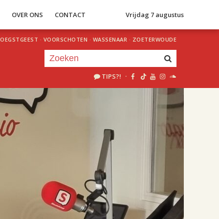
S
OVER ONS
CONTACT
Vrijdag 7 augustus
OEGSTGEEST
·
VOORSCHOTEN
·
WASSENAAR
·
ZOETERWOUDE
TIPS?!
·
Je luistert nu naar
uur 1 van 2
«
Vorig uur
Volgend uur
»
18.00