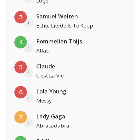
Lotje
Samuel Welten
3
1
Echte Liefde Is Te Koop
Pommelien Thijs
4
6
Atlas
Claude
5
3
C'est La Vie
Lola Young
6
4
Messy
Lady Gaga
7
7
Abracadabra