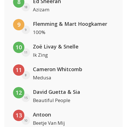
Ed Sheeran
8
18
Azizam
Flemming & Mart Hoogkamer
9
9
100%
Zoë Livay & Snelle
10
11
Ik Zing
Cameron Whitcomb
11
8
Medusa
David Guetta & Sia
12
15
Beautiful People
Antoon
13
10
Beetje Van Mij