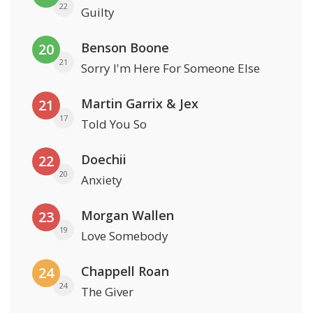
22
Guilty
Benson Boone
20
21
Sorry I'm Here For Someone Else
Martin Garrix & Jex
21
17
Told You So
Doechii
22
20
Anxiety
Morgan Wallen
23
19
Love Somebody
Chappell Roan
24
24
The Giver