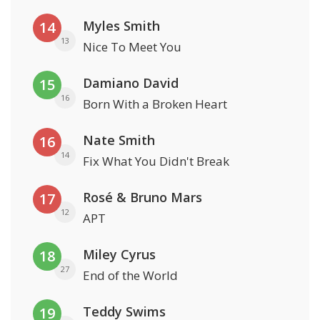
Myles Smith
14
13
Nice To Meet You
Damiano David
15
16
Born With a Broken Heart
Nate Smith
16
14
Fix What You Didn't Break
Rosé & Bruno Mars
17
12
APT
Miley Cyrus
18
27
End of the World
Teddy Swims
19