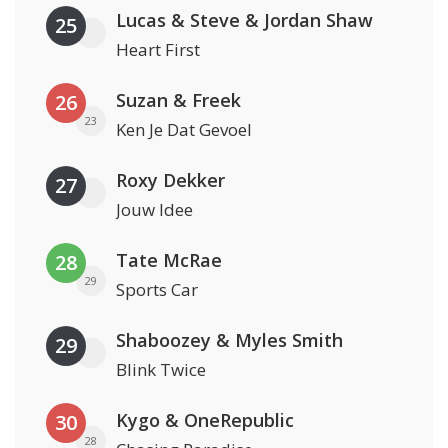
Lucas & Steve & Jordan Shaw
25
Heart First
Suzan & Freek
26
23
Ken Je Dat Gevoel
Roxy Dekker
27
Jouw Idee
Tate McRae
28
29
Sports Car
Shaboozey & Myles Smith
29
Blink Twice
Kygo & OneRepublic
30
28