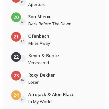
10
Aperture
Son Mieux
20
22
Dark Before The Dawn
Ofenbach
21
17
Miles Away
Kevin & Bente
22
Vervreemd
Roxy Dekker
23
16
Loser
Afrojack & Aloe Blacc
24
24
In My World