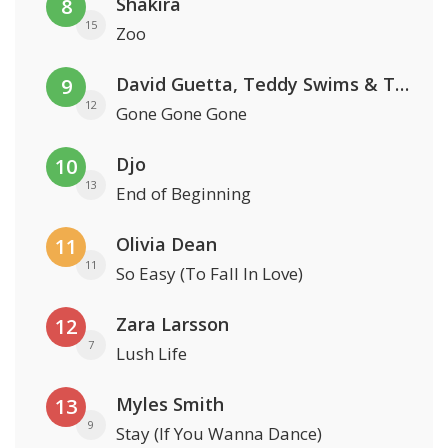
Shakira
8
15
Zoo
David Guetta, Teddy Swims & Tones And I
9
12
Gone Gone Gone
Djo
10
13
End of Beginning
Olivia Dean
11
11
So Easy (To Fall In Love)
Zara Larsson
12
7
Lush Life
Myles Smith
13
9
Stay (If You Wanna Dance)