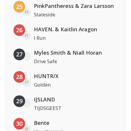
PinkPantheress & Zara Larsson
25
25
Stateside
HAVEN. & Kaitlin Aragon
26
21
I Run
Myles Smith & Niall Horan
27
Drive Safe
HUNTR/X
28
27
Golden
IJSLAND
29
TIJDSGEEST
Bente
30
23