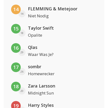
FLEMMING & Metejoor
14
14
Niet Nodig
Taylor Swift
15
18
Opalite
Qlas
16
29
Waar Was Je?
sombr
17
26
Homewrecker
Zara Larsson
18
20
Midnight Sun
Harry Styles
19