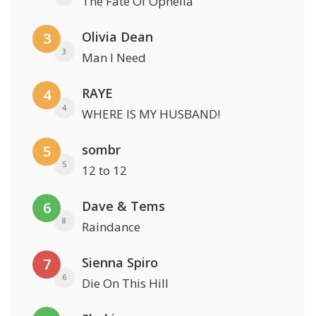
The Fate Of Ophelia
Olivia Dean
3
3
Man I Need
RAYE
4
4
WHERE IS MY HUSBAND!
sombr
5
5
12 to 12
Dave & Tems
6
8
Raindance
Sienna Spiro
7
6
Die On This Hill