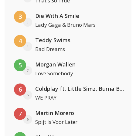
That's So True
Die With A Smile
3
3
Lady Gaga & Bruno Mars
Teddy Swims
4
4
Bad Dreams
Morgan Wallen
5
7
Love Somebody
Coldplay ft. Little Simz, Burna Boy, Elyanna & Tini
6
5
WE PRAY
Martin Morero
7
6
Spijt Is Voor Later