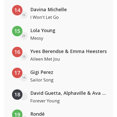
Davina Michelle
14
12
I Won't Let Go
Lola Young
15
23
Messy
Yves Berendse & Emma Heesters
16
15
Alleen Met Jou
Gigi Perez
17
14
Sailor Song
David Guetta, Alphaville & Ava Max
18
Forever Young
Rondé
19