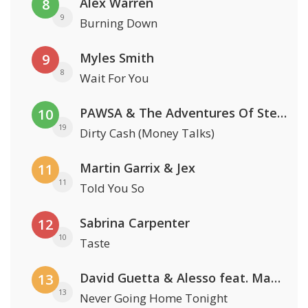
Alex Warren
8
9
Burning Down
Myles Smith
9
8
Wait For You
PAWSA & The Adventures Of Stevie V
10
19
Dirty Cash (Money Talks)
Martin Garrix & Jex
11
11
Told You So
Sabrina Carpenter
12
10
Taste
David Guetta & Alesso feat. Madison Love
13
13
Never Going Home Tonight