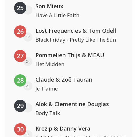
Son Mieux
25
Have A Little Faith
Lost Frequencies & Tom Odell
26
17
Black Friday - Pretty Like The Sun
Pommelien Thijs & MEAU
27
24
Het Midden
Claude & Zoë Tauran
28
29
Je T'aime
Alok & Clementine Douglas
29
Body Talk
Krezip & Danny Vera
30
18