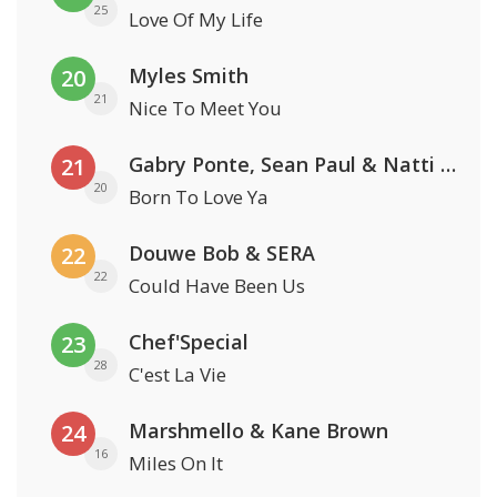
25
Love Of My Life
Myles Smith
20
21
Nice To Meet You
Gabry Ponte, Sean Paul & Natti Natasha
21
20
Born To Love Ya
Douwe Bob & SERA
22
22
Could Have Been Us
Chef'Special
23
28
C'est La Vie
Marshmello & Kane Brown
24
16
Miles On It