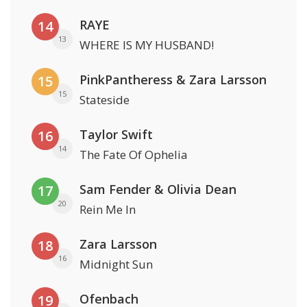
RAYE
14
13
WHERE IS MY HUSBAND!
PinkPantheress & Zara Larsson
15
15
Stateside
Taylor Swift
16
14
The Fate Of Ophelia
Sam Fender & Olivia Dean
17
20
Rein Me In
Zara Larsson
18
16
Midnight Sun
Ofenbach
19