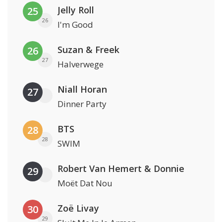
Jelly Roll
25
26
I'm Good
Suzan & Freek
26
27
Halverwege
Niall Horan
27
Dinner Party
BTS
28
28
SWIM
Robert Van Hemert & Donnie
29
Moët Dat Nou
Zoë Livay
30
29