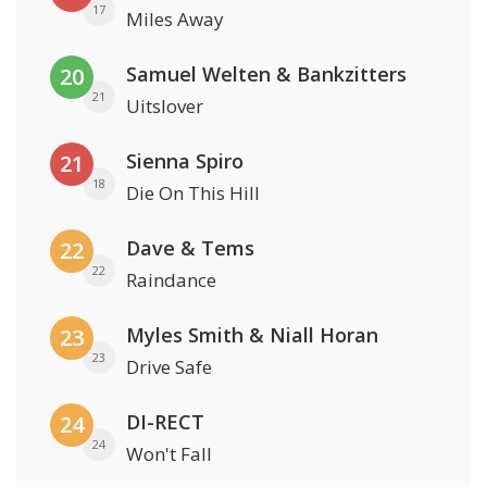
17
Miles Away
Samuel Welten & Bankzitters
20
21
Uitslover
Sienna Spiro
21
18
Die On This Hill
Dave & Tems
22
22
Raindance
Myles Smith & Niall Horan
23
23
Drive Safe
DI-RECT
24
24
Won't Fall