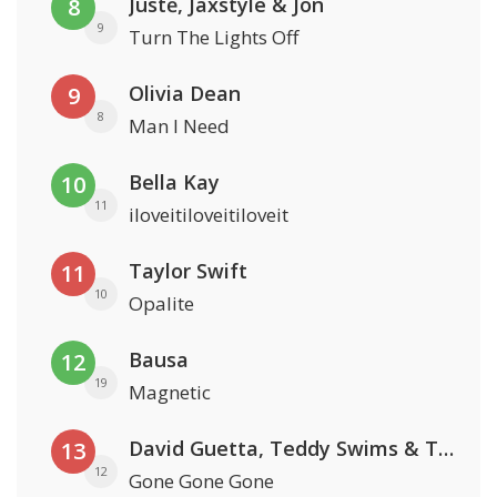
Justė, Jaxstyle & Jon
8
9
Turn The Lights Off
Olivia Dean
9
8
Man I Need
Bella Kay
10
11
iloveitiloveitiloveit
Taylor Swift
11
10
Opalite
Bausa
12
19
Magnetic
David Guetta, Teddy Swims & Tones And I
13
12
Gone Gone Gone