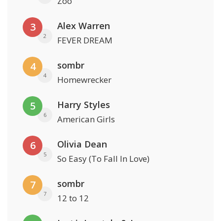
Zoo
Alex Warren
3
2
FEVER DREAM
sombr
4
4
Homewrecker
Harry Styles
5
6
American Girls
Olivia Dean
6
5
So Easy (To Fall In Love)
sombr
7
7
12 to 12