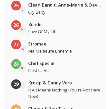
Clean Bandit, Anne-Marie & David Guetta
25
22
Cry Baby
Rondé
26
24
Love Of My Life
Stromae
27
26
Ma Meilleure Ennemie
Chef'Special
28
29
C'est La Vie
Krezip & Danny Vera
29
It All Means Nothing (You're Not Here
Now)
Claude & Zoë Tauran