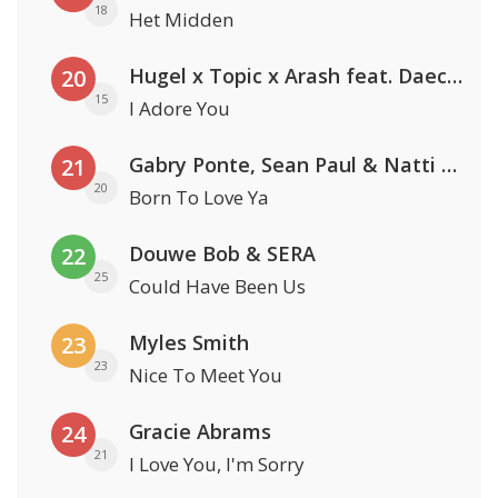
18
Het Midden
Hugel x Topic x Arash feat. Daecolm
20
15
I Adore You
Gabry Ponte, Sean Paul & Natti Natasha
21
20
Born To Love Ya
Douwe Bob & SERA
22
25
Could Have Been Us
Myles Smith
23
23
Nice To Meet You
Gracie Abrams
24
21
I Love You, I'm Sorry