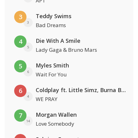
APT
Teddy Swims
3
3
Bad Dreams
Die With A Smile
4
5
Lady Gaga & Bruno Mars
Myles Smith
5
6
Wait For You
Coldplay ft. Little Simz, Burna Boy, Elyanna & Tini
6
4
WE PRAY
Morgan Wallen
7
14
Love Somebody