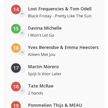
Lost Frequencies & Tom Odell
14
13
Black Friday - Pretty Like The Sun
Davina Michelle
15
19
I Won't Let Go
Yves Berendse & Emma Heesters
16
16
Alleen Met Jou
Martin Morero
17
Spijt Is Voor Later
Tate McRae
18
17
2 hands
Pommelien Thijs & MEAU
19