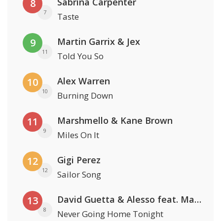
Sabrina Carpenter
8
7
Taste
Martin Garrix & Jex
9
11
Told You So
Alex Warren
10
10
Burning Down
Marshmello & Kane Brown
11
9
Miles On It
Gigi Perez
12
12
Sailor Song
David Guetta & Alesso feat. Madison Love
13
8
Never Going Home Tonight