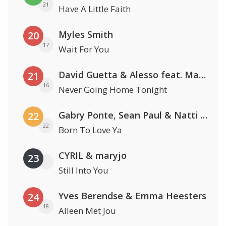
21
Have A Little Faith
Myles Smith
20
17
Wait For You
David Guetta & Alesso feat. Madison Love
21
16
Never Going Home Tonight
Gabry Ponte, Sean Paul & Natti Natasha
22
22
Born To Love Ya
CYRIL & maryjo
23
Still Into You
Yves Berendse & Emma Heesters
24
18
Alleen Met Jou