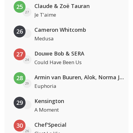
Claude & Zoë Tauran
25
27
Je T'aime
Cameron Whitcomb
26
Medusa
Douwe Bob & SERA
27
24
Could Have Been Us
Armin van Buuren, Alok, Norma Jean Martine & LAWRENT
28
29
Euphoria
Kensington
29
A Moment
Chef'Special
30
26