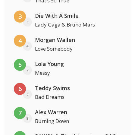
That's So True
Die With A Smile
3
3
Lady Gaga & Bruno Mars
Morgan Wallen
4
4
Love Somebody
Lola Young
5
7
Messy
Teddy Swims
6
5
Bad Dreams
Alex Warren
7
8
Burning Down