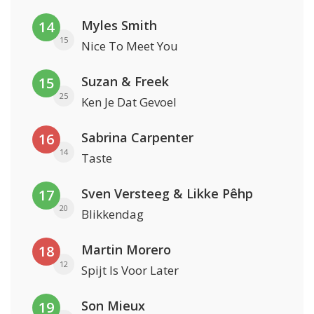
Myles Smith
14
15
Nice To Meet You
Suzan & Freek
15
25
Ken Je Dat Gevoel
Sabrina Carpenter
16
14
Taste
Sven Versteeg & Likke Pêhp
17
20
Blikkendag
Martin Morero
18
12
Spijt Is Voor Later
Son Mieux
19