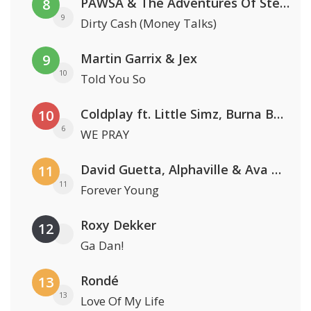
PAWSA & The Adventures Of Stevie V
8
9
Dirty Cash (Money Talks)
Martin Garrix & Jex
9
10
Told You So
Coldplay ft. Little Simz, Burna Boy, Elyanna & Tini
10
6
WE PRAY
David Guetta, Alphaville & Ava Max
11
11
Forever Young
Roxy Dekker
12
Ga Dan!
Rondé
13
13
Love Of My Life