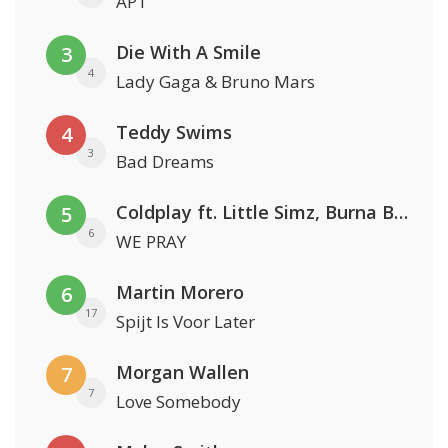
APT
Die With A Smile
3
4
Lady Gaga & Bruno Mars
Teddy Swims
4
3
Bad Dreams
Coldplay ft. Little Simz, Burna Boy, Elyanna & Tini
5
6
WE PRAY
Martin Morero
6
17
Spijt Is Voor Later
Morgan Wallen
7
7
Love Somebody