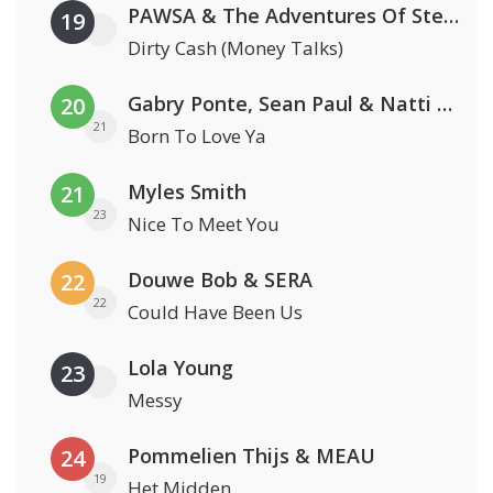
PAWSA & The Adventures Of Stevie V
19
Dirty Cash (Money Talks)
Gabry Ponte, Sean Paul & Natti Natasha
20
21
Born To Love Ya
Myles Smith
21
23
Nice To Meet You
Douwe Bob & SERA
22
22
Could Have Been Us
Lola Young
23
Messy
Pommelien Thijs & MEAU
24
19
Het Midden