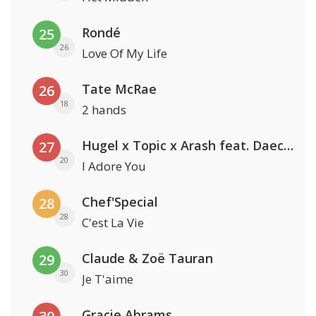
Rondé
25
26
Love Of My Life
Tate McRae
26
18
2 hands
Hugel x Topic x Arash feat. Daecolm
27
20
I Adore You
Chef'Special
28
28
C'est La Vie
Claude & Zoë Tauran
29
30
Je T'aime
Gracie Abrams