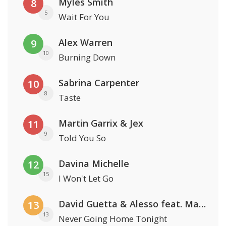
Myles Smith
8
5
Wait For You
Alex Warren
9
10
Burning Down
Sabrina Carpenter
10
8
Taste
Martin Garrix & Jex
11
9
Told You So
Davina Michelle
12
15
I Won't Let Go
David Guetta & Alesso feat. Madison Love
13
13
Never Going Home Tonight