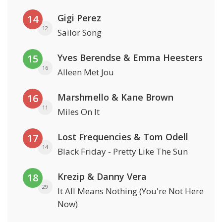
Gigi Perez
14
12
Sailor Song
Yves Berendse & Emma Heesters
15
16
Alleen Met Jou
Marshmello & Kane Brown
16
11
Miles On It
Lost Frequencies & Tom Odell
17
14
Black Friday - Pretty Like The Sun
Krezip & Danny Vera
18
29
It All Means Nothing (You're Not Here
Now)